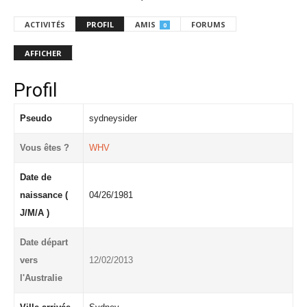
ACTIVITÉS
PROFIL
AMIS
FORUMS
0
AFFICHER
Profil
Pseudo
sydneysider
Vous êtes ?
WHV
Date de
naissance (
04/26/1981
J/M/A )
Date départ
vers
12/02/2013
l'Australie