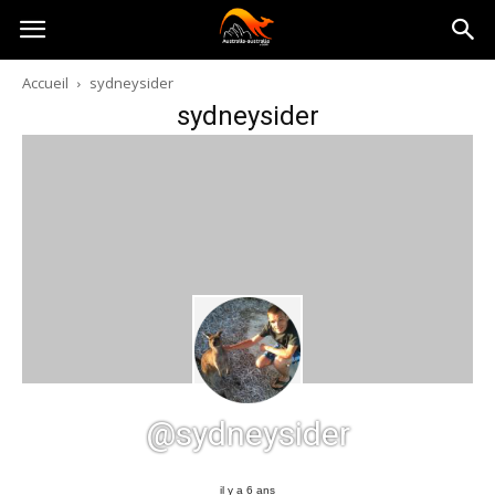
Australia-
Accueil
sydneysider
sydneysider
australie.com
@sydneysider
il y a 6 ans