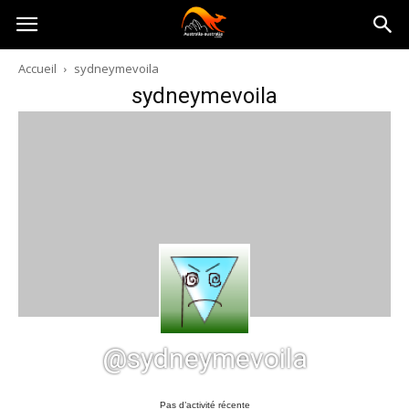
Australia-
Accueil
sydneymevoila
sydneymevoila
australie.com
@sydneymevoila
Pas d’activité récente