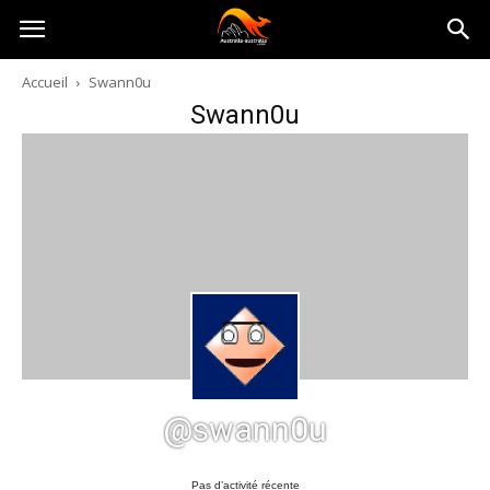
Australia-
Accueil
Swann0u
Swann0u
australie.com
@swann0u
Pas d’activité récente