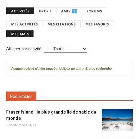
ACTIVITÉS
PROFIL
AMIS
FORUMS
0
MES ACTIVITÉS
MES CITATIONS
MES FAVORIS
MES AMIS
Afficher par activité:
Aucune activité n'a été trouvée. Utilisez un autre filtre de recherche.
Nos articles
Fraser Island : la plus grande île de sable du
monde
5 septembre 2023