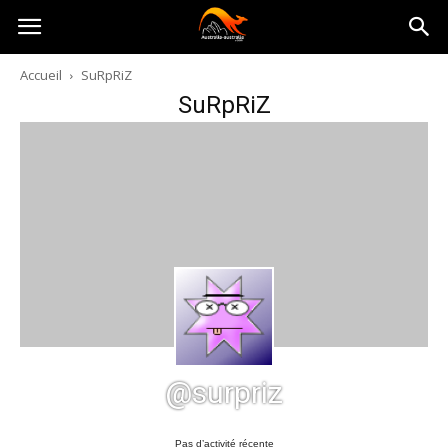
Australia-
Accueil
SuRpRiZ
SuRpRiZ
australie.com
@surpriz
Pas d’activité récente