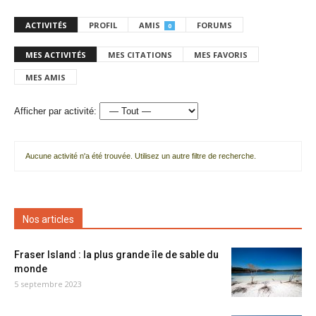
ACTIVITÉS
PROFIL
AMIS
FORUMS
0
MES ACTIVITÉS
MES CITATIONS
MES FAVORIS
MES AMIS
Afficher par activité:
Aucune activité n'a été trouvée. Utilisez un autre filtre de recherche.
Nos articles
Fraser Island : la plus grande île de sable du
monde
5 septembre 2023