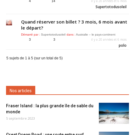
il y a 20 années et 6 mois
4
14
Supertotodusoleil
Quand réserver son billet ? 3 mois, 6 mois avant
le départ?
Démarré par :
Supertotodusoleil
dans :
Australie – le pays-continent
il y a 20 années et 6 mois
3
3
polo
5 sujets de 1 à 5 (sur un total de 5)
Nos articles
Fraser Island : la plus grande île de sable du
monde
5 septembre 2023
Great Ocean Road : une route entre surf,