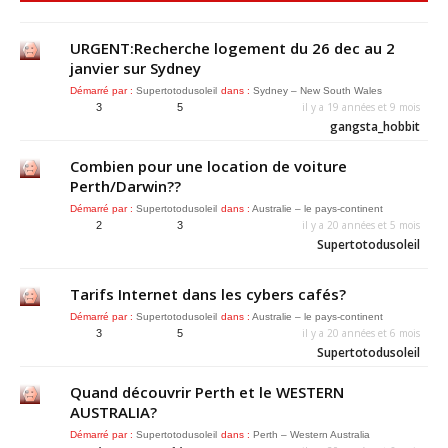
URGENT:Recherche logement du 26 dec au 2
janvier sur Sydney
Démarré par :
Supertotodusoleil
dans :
Sydney – New South Wales
il y a 19 années et 9 mois
3
5
gangsta_hobbit
Combien pour une location de voiture
Perth/Darwin??
Démarré par :
Supertotodusoleil
dans :
Australie – le pays-continent
il y a 20 années et 5 mois
2
3
Supertotodusoleil
Tarifs Internet dans les cybers cafés?
Démarré par :
Supertotodusoleil
dans :
Australie – le pays-continent
il y a 20 années et 6 mois
3
5
Supertotodusoleil
Quand découvrir Perth et le WESTERN
AUSTRALIA?
Démarré par :
Supertotodusoleil
dans :
Perth – Western Australia