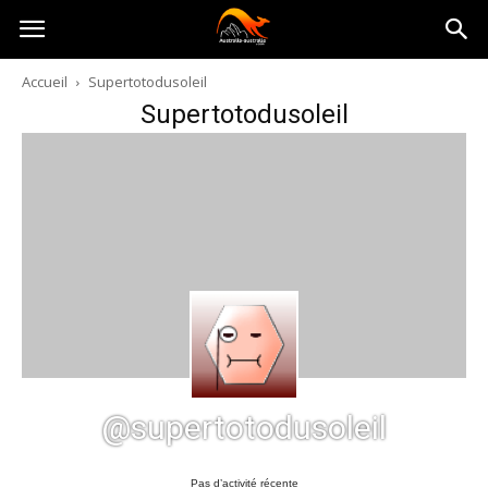
Australia-
Accueil
Supertotodusoleil
Supertotodusoleil
australie.com
@supertotodusoleil
Pas d’activité récente