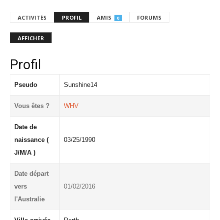
ACTIVITÉS
PROFIL
AMIS
FORUMS
0
AFFICHER
Profil
Pseudo
Sunshine14
Vous êtes ?
WHV
Date de
naissance (
03/25/1990
J/M/A )
Date départ
vers
01/02/2016
l'Australie