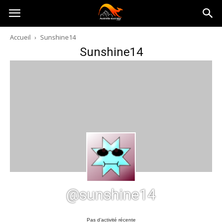
Australia-
Accueil
Sunshine14
Sunshine14
australie.com
@sunshine14
Pas d’activité récente