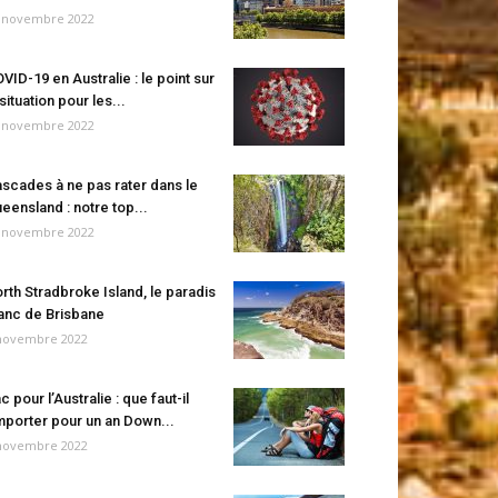
 novembre 2022
VID-19 en Australie : le point sur
 situation pour les...
 novembre 2022
scades à ne pas rater dans le
eensland : notre top...
 novembre 2022
rth Stradbroke Island, le paradis
anc de Brisbane
novembre 2022
c pour l’Australie : que faut-il
porter pour un an Down...
novembre 2022