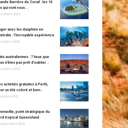
ande Barrière de Corail : les 10
es qui vont vous...
 octobre 2022
ger avec les dauphins en
stralie : l’incroyable expérience
 octobre 2022
its australiennes : 7 lieux que
us n’êtes pas prêt d’oublier...
 octobre 2022
s activités gratuites à Perth,
ur un été coloré et bien...
octobre 2022
wnsville, point stratégique du
rd tropical Queensland
 septembre 2022