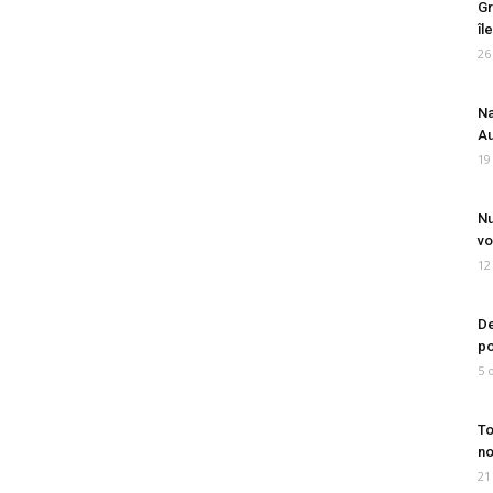
Gr
îl
26
Na
Au
19
Nu
vo
12
De
po
5 
To
no
21