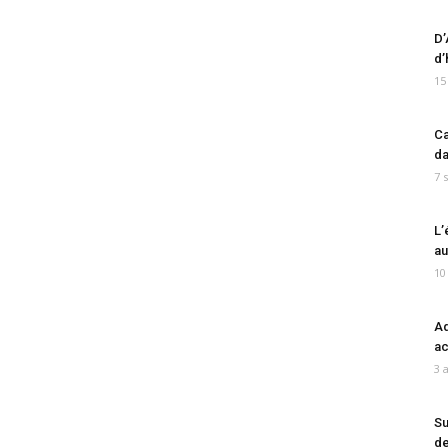
D’
d’
15
Ca
da
7 
L’
au
10
Ad
ac
3 
Su
de