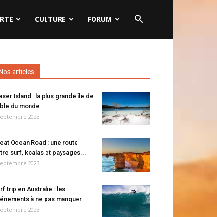
RTE
CULTURE
FORUM
Nos articles
aser Island : la plus grande île de
ble du monde
septembre 2023
eat Ocean Road : une route
tre surf, koalas et paysages...
septembre 2023
rf trip en Australie : les
énements à ne pas manquer
septembre 2023