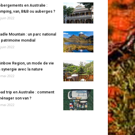
bergements en Australie :
mping, van, B&B ou auberges ?
 juin 2022
adle Mountain : un parc national
 patrimoine mondial
 juin 2022
inbow Region, un mode de vie
 synergie avec la nature
 mai 2022
ad trip en Australie : comment
énager son van ?
 mai 2022