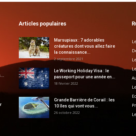
Articles populaires
R
Marsupiaux : 7 adorables
Le
créatures dont vous allez faire
Dé
la connaissance...
2 septembre 2021
Le
Le
Le Working Holiday Visa : le
...
passeport pour une année en...
Au
18 février 2022
Le
E
Grande Barrière de Corail : les
r
Pr
10 îles qui vont vous...
26 octobre 2022
Le