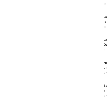
30
CO
la
30
Ca
Qu
23
No
bl
9 
Sa
em
2 