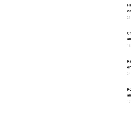
Hé
ca
21
Cr
au
16
Ra
en
24
Ro
am
17