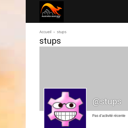
Australia-
Accueil
stups
australie.com
stups
@stups
Pas d’activité récente