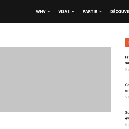
WHV
VISAS
PARTIR
DÉCOUVE
Fr
sa
5 
Gr
en
5 
Su
év
5 