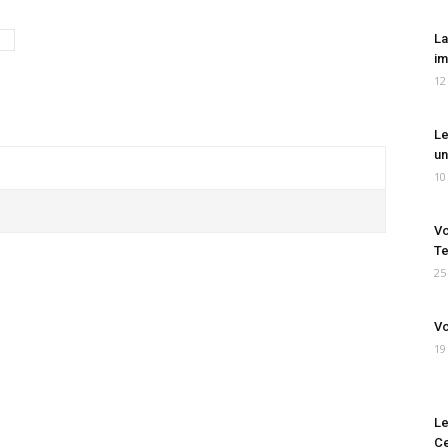
La
im
12
Le
un
10
Vo
Te
25
Vo
19
Le
Ce