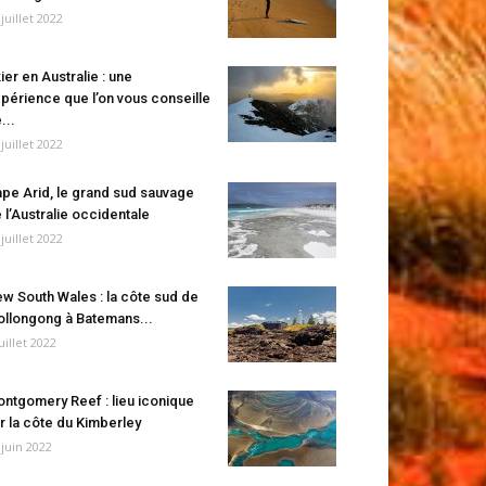
 juillet 2022
ier en Australie : une
périence que l’on vous conseille
...
 juillet 2022
pe Arid, le grand sud sauvage
 l’Australie occidentale
 juillet 2022
w South Wales : la côte sud de
llongong à Batemans...
juillet 2022
ntgomery Reef : lieu iconique
r la côte du Kimberley
 juin 2022