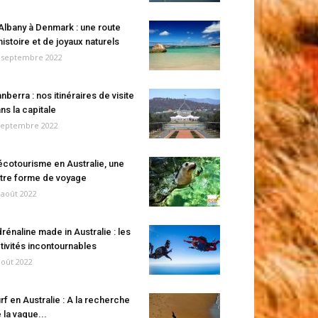
Albany à Denmark : une route
histoire et de joyaux naturels
 septembre 2022
nberra : nos itinéraires de visite
ns la capitale
septembre 2022
écotourisme en Australie, une
tre forme de voyage
 août 2022
rénaline made in Australie : les
tivités incontournables
août 2022
rf en Australie : A la recherche
 la vague...