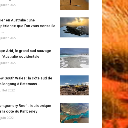
 juillet 2022
ier en Australie : une
périence que l’on vous conseille
...
 juillet 2022
pe Arid, le grand sud sauvage
 l’Australie occidentale
 juillet 2022
w South Wales : la côte sud de
llongong à Batemans...
juillet 2022
ntgomery Reef : lieu iconique
r la côte du Kimberley
 juin 2022