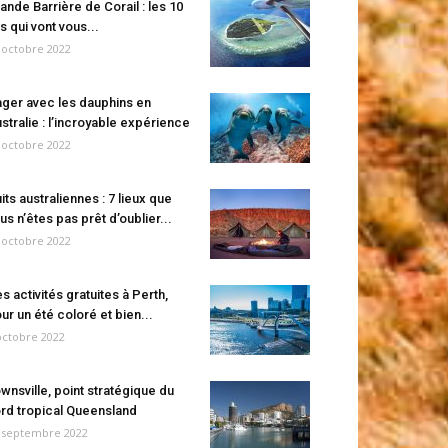
ande Barrière de Corail : les 10
es qui vont vous...
 octobre 2022
ger avec les dauphins en
stralie : l’incroyable expérience
 octobre 2022
its australiennes : 7 lieux que
us n’êtes pas prêt d’oublier...
 octobre 2022
s activités gratuites à Perth,
ur un été coloré et bien...
octobre 2022
wnsville, point stratégique du
rd tropical Queensland
 septembre 2022