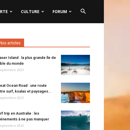
RTE
CULTURE
FORUM
Nos articles
aser Island : la plus grande île de
ble du monde
septembre 2023
eat Ocean Road : une route
tre surf, koalas et paysages...
septembre 2023
rf trip en Australie : les
énements à ne pas manquer
septembre 2023