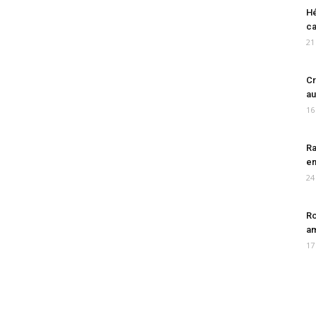
Hé
ca
21
Cr
au
16
Ra
en
24
Ro
am
17