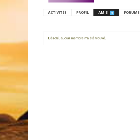
ACTIVITÉS
PROFIL
AMIS
FORUMS
0
Désolé, aucun membre n'a été trouvé.
Mes
amis