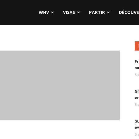
WHV
VISAS
PARTIR
DÉCOUVE
Fr
sa
5 
Gr
en
5 
Su
év
5 