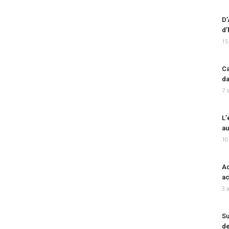
D’
d’
15
Ca
da
7 
L’
au
10
Ad
ac
3 
Su
de