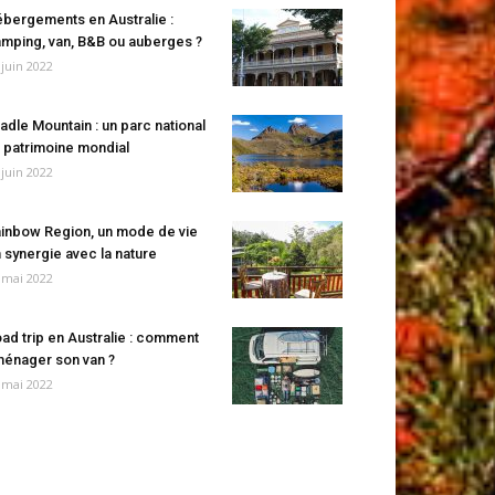
bergements en Australie :
mping, van, B&B ou auberges ?
 juin 2022
adle Mountain : un parc national
 patrimoine mondial
 juin 2022
inbow Region, un mode de vie
 synergie avec la nature
 mai 2022
ad trip en Australie : comment
énager son van ?
 mai 2022