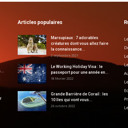
Articles populaires
R
Marsupiaux : 7 adorables
Le
créatures dont vous allez faire
Dé
la connaissance...
2 septembre 2021
Le
Le
Le Working Holiday Visa : le
...
passeport pour une année en...
Au
18 février 2022
Le
E
Grande Barrière de Corail : les
r
Pr
10 îles qui vont vous...
26 octobre 2022
Le