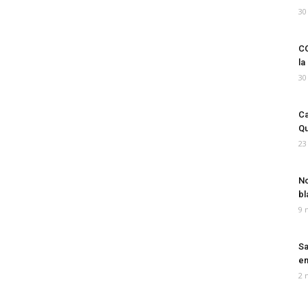
30
CO
la
30
Ca
Qu
23
No
bl
9 
Sa
em
2 