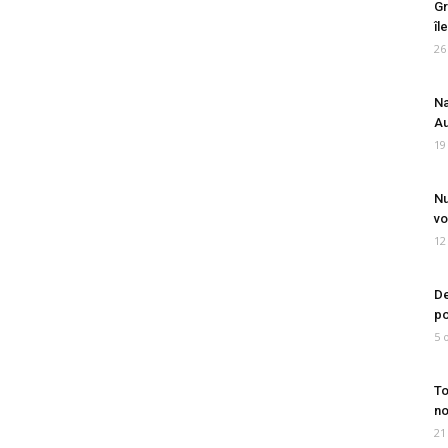
Gr
îl
26
Na
Au
19
Nu
vo
12
De
po
5 
To
no
21