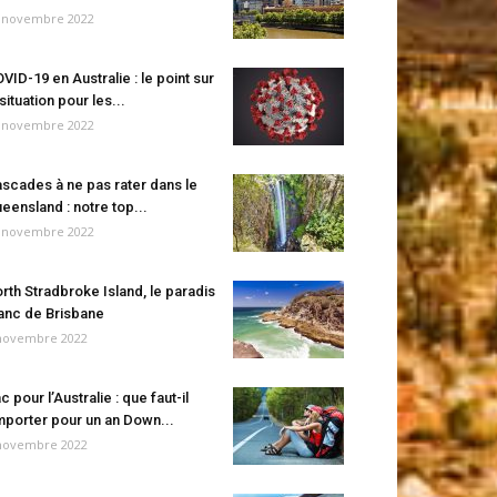
 novembre 2022
VID-19 en Australie : le point sur
 situation pour les...
 novembre 2022
scades à ne pas rater dans le
eensland : notre top...
 novembre 2022
rth Stradbroke Island, le paradis
anc de Brisbane
novembre 2022
c pour l’Australie : que faut-il
porter pour un an Down...
novembre 2022