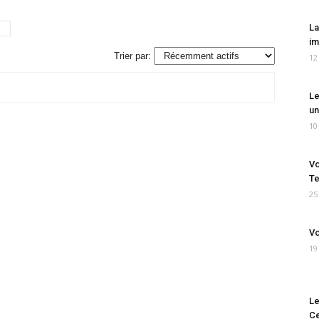
La
im
Trier par:
12
Le
un
10
Vo
Te
25
Vo
19
Le
Ce