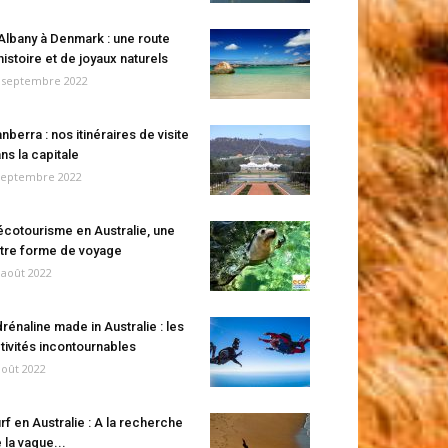
Albany à Denmark : une route
histoire et de joyaux naturels
 septembre 2022
nberra : nos itinéraires de visite
ns la capitale
septembre 2022
écotourisme en Australie, une
tre forme de voyage
 août 2022
rénaline made in Australie : les
tivités incontournables
août 2022
rf en Australie : A la recherche
 la vague...