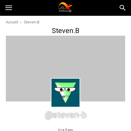
Australia-
Accueil
Steven.B
Steven.B
australie.com
@steven-b
il y a 9 ans