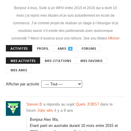
Bonjour à tous, Suite à un WHV entre 2015 et 2016 qui a duré 10
mois j’ai repris mes études et je suis actuellement en école de
commerce. J’ai comme projet de réaliser un stage à l’étranger et je
voudrais savoir s’il existe des partenariats avec quelconque
université ? Merci d’avance pour vos retours. See you Mates
Afficher
ACTIVITÉS
PROFIL
AMIS
FORUMS
0
MES ACTIVITÉS
MES CITATIONS
MES FAVORIS
MES AMIS
Afficher par activité:
Steven.B
a répondu au sujet
Quels JOBS?
dans le
forum
Jobs whv
il y a 9 ans
Bonjour Alex Ma,
Etant parti en australie durant 10 mois entre 2015 et