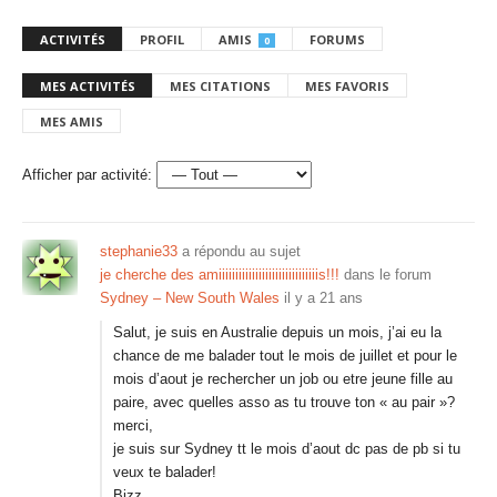
ACTIVITÉS
PROFIL
AMIS
FORUMS
0
MES ACTIVITÉS
MES CITATIONS
MES FAVORIS
MES AMIS
Afficher par activité:
stephanie33
a répondu au sujet
je cherche des amiiiiiiiiiiiiiiiiiiiiiiiiiiiiiis!!!
dans le forum
Sydney – New South Wales
il y a 21 ans
Salut, je suis en Australie depuis un mois, j’ai eu la
chance de me balader tout le mois de juillet et pour le
mois d’aout je rechercher un job ou etre jeune fille au
paire, avec quelles asso as tu trouve ton « au pair »?
merci,
je suis sur Sydney tt le mois d’aout dc pas de pb si tu
veux te balader!
Bizz