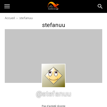
Australia-
Accueil
stefanuu
stefanuu
australie.com
@stefanuu
Pas d’activité récente