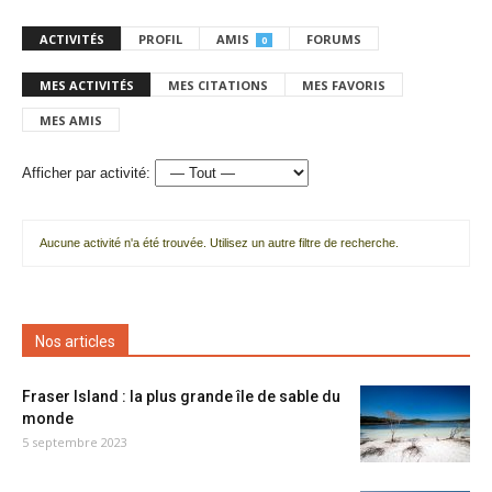
ACTIVITÉS
PROFIL
AMIS
FORUMS
0
MES ACTIVITÉS
MES CITATIONS
MES FAVORIS
MES AMIS
Afficher par activité:
Aucune activité n'a été trouvée. Utilisez un autre filtre de recherche.
Nos articles
Fraser Island : la plus grande île de sable du
monde
5 septembre 2023