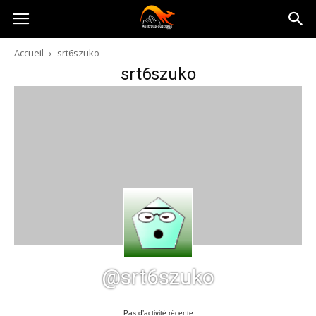
Australia-
Accueil
srt6szuko
srt6szuko
australie.com
@srt6szuko
Pas d’activité récente