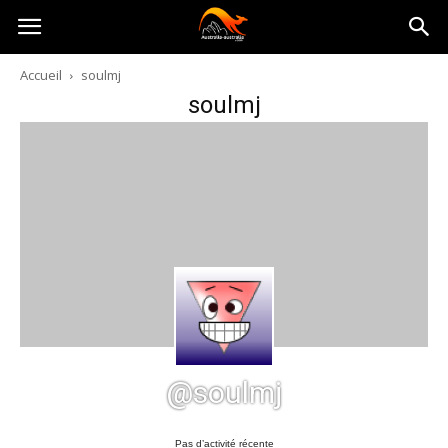
Australia-
Accueil
soulmj
soulmj
australie.com
@soulmj
Pas d’activité récente