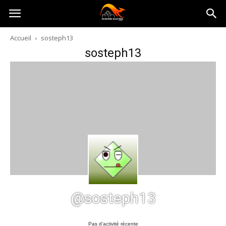
Australia-
Accueil
sosteph13
sosteph13
australie.com
@sosteph13
Pas d’activité récente