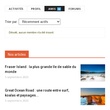
ACTIVITÉS
PROFIL
AMIS
FORUMS
0
Trier par:
Désolé, aucun membre n'a été trouvé.
Mes
amis
Nos articles
Fraser Island : la plus grande île de sable du
monde
5 septembre 2023
Great Ocean Road : une route entre surf,
koalas et paysages...
5 septembre 2023