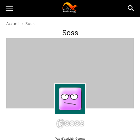
Australia-
Accueil
Soss
Soss
australie.com
@soss
Pas d’activité récente