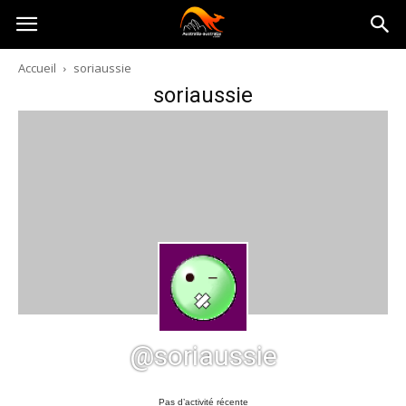
Australia-
Accueil
soriaussie
soriaussie
australie.com
@soriaussie
Pas d’activité récente