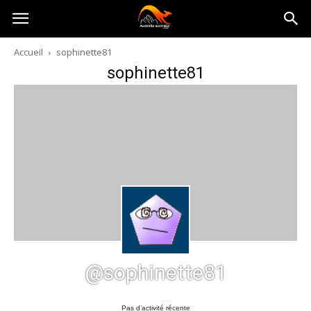
Australia-
Accueil
sophinette81
sophinette81
australie.com
@sophinette81
Pas d’activité récente