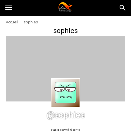
Australia-
Accueil
sophies
sophies
australie.com
@sophies
Pas d’activité récente