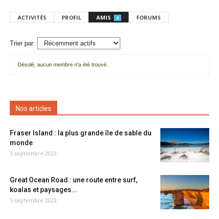
ACTIVITÉS
PROFIL
AMIS
FORUMS
0
Trier par:
Désolé, aucun membre n'a été trouvé.
Mes
amis
Nos articles
Fraser Island : la plus grande île de sable du
monde
5 septembre 2023
Great Ocean Road : une route entre surf,
koalas et paysages...
5 septembre 2023