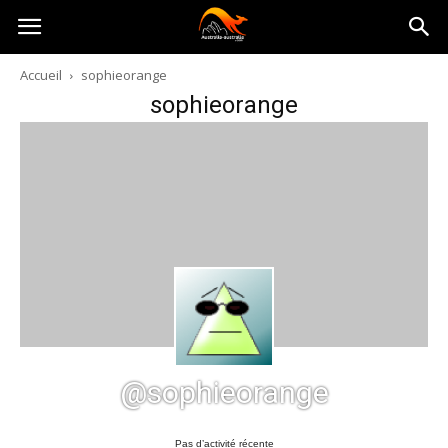
Australia-
Accueil
sophieorange
sophieorange
australie.com
@sophieorange
Pas d’activité récente