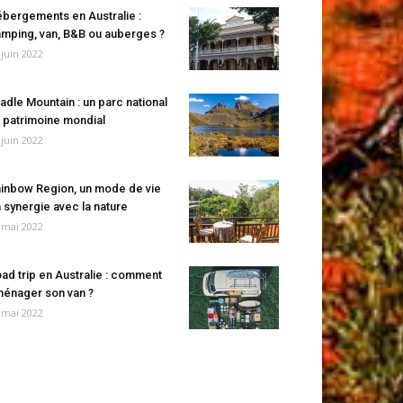
bergements en Australie :
mping, van, B&B ou auberges ?
 juin 2022
adle Mountain : un parc national
 patrimoine mondial
 juin 2022
inbow Region, un mode de vie
 synergie avec la nature
 mai 2022
ad trip en Australie : comment
énager son van ?
 mai 2022