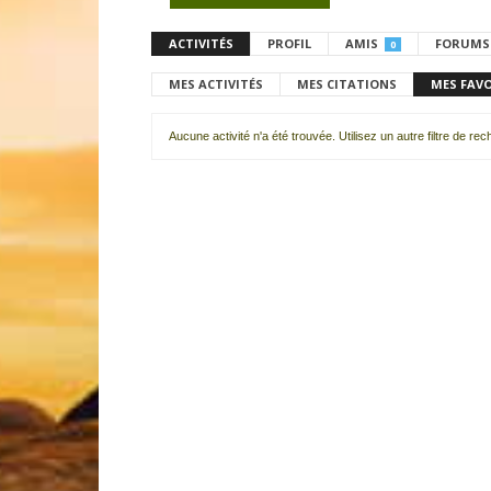
ACTIVITÉS
PROFIL
AMIS
FORUMS
0
MES ACTIVITÉS
MES CITATIONS
MES FAV
Aucune activité n'a été trouvée. Utilisez un autre filtre de re