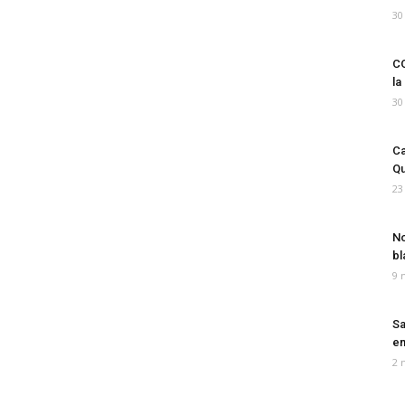
30
CO
la
30
Ca
Qu
23
No
bl
9 
Sa
em
2 