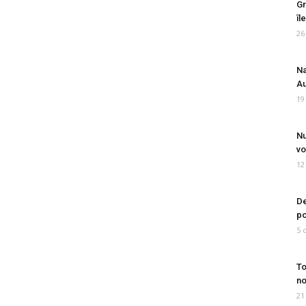
Gr
îl
26
Na
Au
19
Nu
vo
12
De
po
5 
To
no
21