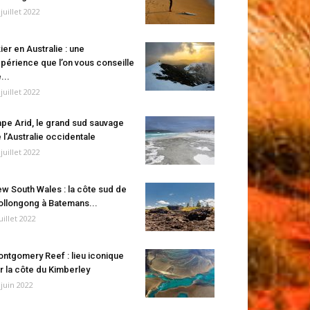
 juillet 2022
ier en Australie : une
périence que l’on vous conseille
...
 juillet 2022
pe Arid, le grand sud sauvage
 l’Australie occidentale
 juillet 2022
w South Wales : la côte sud de
llongong à Batemans...
juillet 2022
ntgomery Reef : lieu iconique
r la côte du Kimberley
 juin 2022