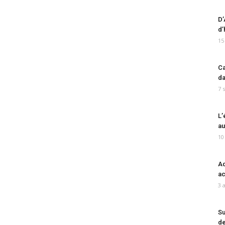
D’
d’
15
Ca
da
7 
L’
au
10
Ad
ac
3 
Su
de