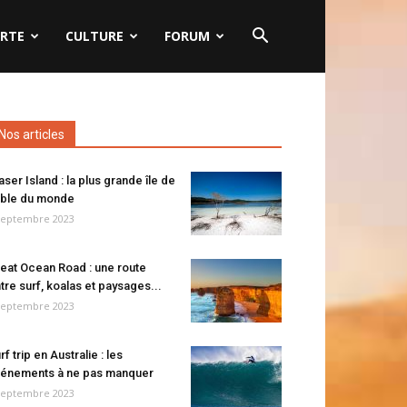
RTE
CULTURE
FORUM
Nos articles
aser Island : la plus grande île de
ble du monde
septembre 2023
eat Ocean Road : une route
tre surf, koalas et paysages...
septembre 2023
rf trip en Australie : les
énements à ne pas manquer
septembre 2023