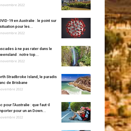
 novembre 2022
VID-19 en Australie : le point sur
 situation pour les...
 novembre 2022
scades à ne pas rater dans le
eensland : notre top...
 novembre 2022
rth Stradbroke Island, le paradis
anc de Brisbane
novembre 2022
c pour l’Australie : que faut-il
porter pour un an Down...
novembre 2022