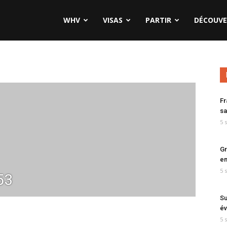
WHV
VISAS
PARTIR
DÉCOUVE
Fr
sa
5 
Gr
en
5 
53
Su
év
5 