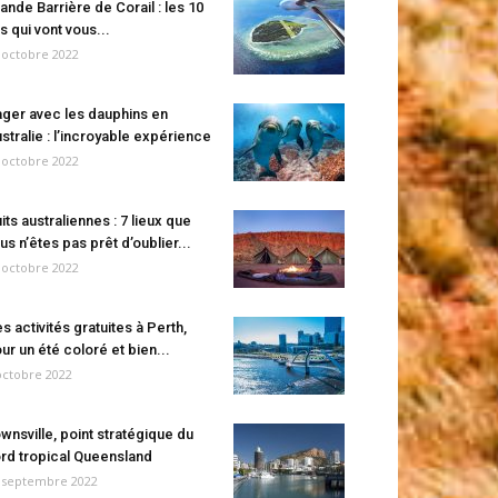
ande Barrière de Corail : les 10
es qui vont vous...
 octobre 2022
ger avec les dauphins en
stralie : l’incroyable expérience
 octobre 2022
its australiennes : 7 lieux que
us n’êtes pas prêt d’oublier...
 octobre 2022
s activités gratuites à Perth,
ur un été coloré et bien...
octobre 2022
wnsville, point stratégique du
rd tropical Queensland
 septembre 2022