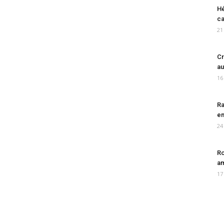
Hé
ca
21
Cr
au
16
Ra
en
24
Ro
am
17