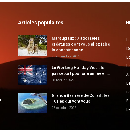
Articles populaires
R
Marsupiaux : 7 adorables
Le
créatures dont vous allez faire
Dé
la connaissance...
2 septembre 2021
Le
Le
Le Working Holiday Visa : le
...
passeport pour une année en...
Au
18 février 2022
Le
E
Grande Barrière de Corail : les
r
Pr
10 îles qui vont vous...
26 octobre 2022
Le