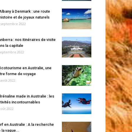
Albany à Denmark : une route
histoire et de joyaux naturels
 septembre 2022
nberra : nos itinéraires de visite
ns la capitale
septembre 2022
écotourisme en Australie, une
tre forme de voyage
 août 2022
rénaline made in Australie : les
tivités incontournables
août 2022
rf en Australie : A la recherche
 la vague...