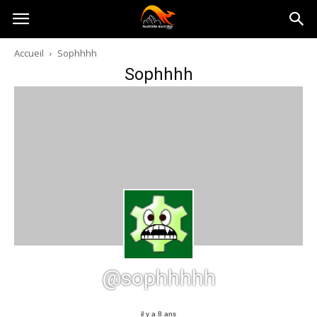
Australia-
Accueil
Sophhhh
Sophhhh
australie.com
@sophhhhh
il y a 8 ans