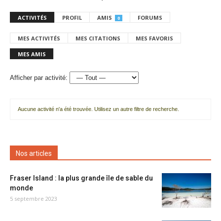
ACTIVITÉS
PROFIL
AMIS
FORUMS
0
MES ACTIVITÉS
MES CITATIONS
MES FAVORIS
MES AMIS
Afficher par activité:
Aucune activité n'a été trouvée. Utilisez un autre filtre de recherche.
Nos articles
Fraser Island : la plus grande île de sable du
monde
5 septembre 2023