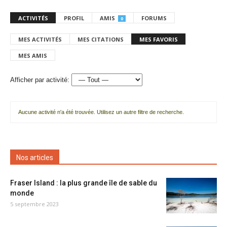
ACTIVITÉS
PROFIL
AMIS
FORUMS
0
MES ACTIVITÉS
MES CITATIONS
MES FAVORIS
MES AMIS
Afficher par activité:
Aucune activité n'a été trouvée. Utilisez un autre filtre de recherche.
Nos articles
Fraser Island : la plus grande île de sable du
monde
5 septembre 2023