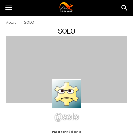
Australia-
Accueil
SOLO
SOLO
australie.com
@solo
Pas d’activité récente