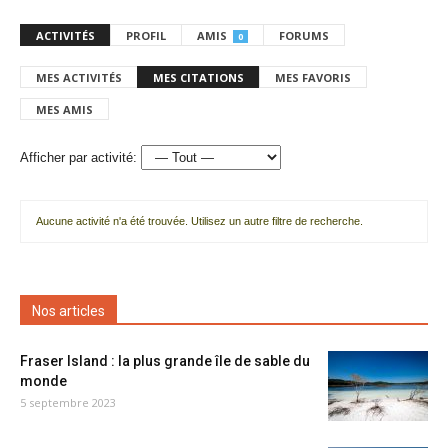
ACTIVITÉS
PROFIL
AMIS
FORUMS
0
MES ACTIVITÉS
MES CITATIONS
MES FAVORIS
MES AMIS
Afficher par activité:
Aucune activité n'a été trouvée. Utilisez un autre filtre de recherche.
Nos articles
Fraser Island : la plus grande île de sable du
monde
5 septembre 2023