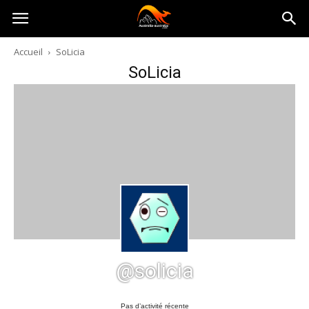
Australia-
Accueil
SoLicia
SoLicia
australie.com
@solicia
Pas d’activité récente