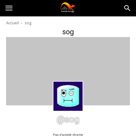
Australia-
Accueil
sog
sog
australie.com
@sog
Pas d’activité récente