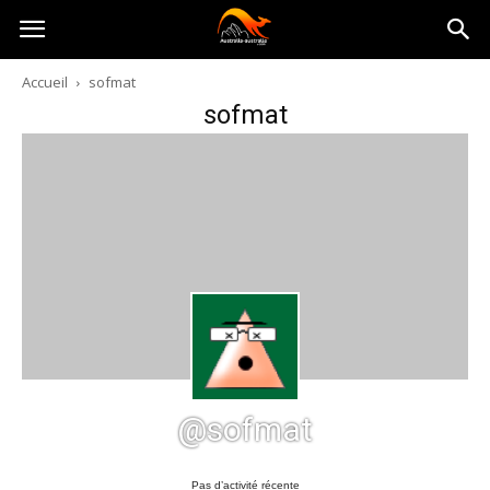
Australia-
Accueil
sofmat
sofmat
australie.com
@sofmat
Pas d’activité récente