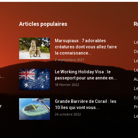
Articles populaires
R
Marsupiaux : 7 adorables
Le
créatures dont vous allez faire
Dé
la connaissance...
2 septembre 2021
Le
Le
Le Working Holiday Visa : le
...
passeport pour une année en...
Au
18 février 2022
Le
E
Grande Barrière de Corail : les
r
Pr
10 îles qui vont vous...
26 octobre 2022
Le