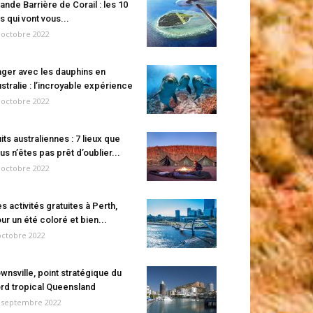
ande Barrière de Corail : les 10
es qui vont vous...
 octobre 2022
ger avec les dauphins en
stralie : l’incroyable expérience
 octobre 2022
its australiennes : 7 lieux que
us n’êtes pas prêt d’oublier...
 octobre 2022
s activités gratuites à Perth,
ur un été coloré et bien...
octobre 2022
wnsville, point stratégique du
rd tropical Queensland
 septembre 2022