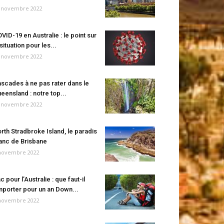
 novembre 2022
VID-19 en Australie : le point sur
 situation pour les...
 novembre 2022
scades à ne pas rater dans le
eensland : notre top...
 novembre 2022
rth Stradbroke Island, le paradis
anc de Brisbane
novembre 2022
c pour l’Australie : que faut-il
porter pour un an Down...
novembre 2022