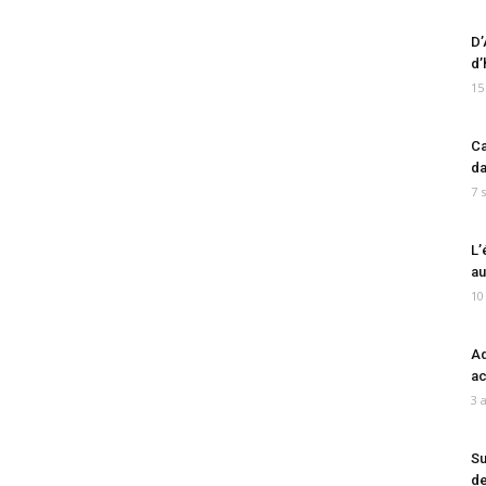
D’
d’
15
Ca
da
7 
L’
au
10
Ad
ac
3 
Su
de