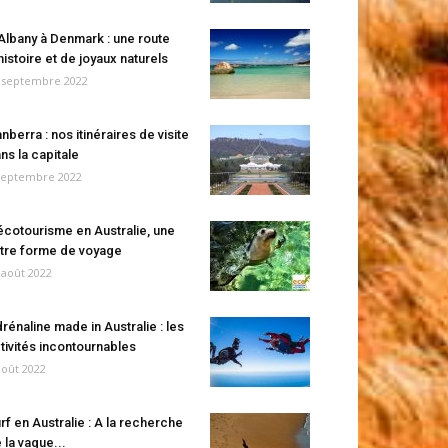
Albany à Denmark : une route
histoire et de joyaux naturels
 septembre 2022
nberra : nos itinéraires de visite
ns la capitale
septembre 2022
écotourisme en Australie, une
tre forme de voyage
 août 2022
rénaline made in Australie : les
tivités incontournables
août 2022
rf en Australie : A la recherche
 la vague...