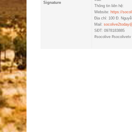
Signature
Thông tin liên hệ:
Website:
https://soco
Địa chỉ: 100 Đ. Nguy
Mail:
socolive2today
SĐT: 0978183885
#socolive #socolivet