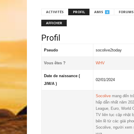
ACTIVITÉS
PROFIL
AMIS
FORUMS
0
AFFICHER
Profil
Pseudo
socolive2today
Vous êtes ?
WHV
Date de naissance (
02/01/2024
J/M/A )
Socolive
mang đến trả
hấp dẫn nhất năm 202
League, Euro, World 
TV liên tục cập nhật 
bên lề từ các giải ph
Socolive, người xem s
vua.