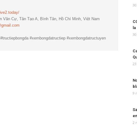
30
live2.today/
ễn Văn Cự, Tân Tạo A, Bình Tân, Hồ Chí Minh, Việt Nam
CO
@gmail.com
la
30
v #tructiepbongda #xembongdatructiep #xembongdatructuyen
Ca
Qu
23
No
bl
9 
Sa
em
2 