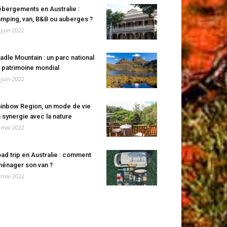
bergements en Australie :
mping, van, B&B ou auberges ?
 juin 2022
adle Mountain : un parc national
 patrimoine mondial
 juin 2022
inbow Region, un mode de vie
 synergie avec la nature
 mai 2022
ad trip en Australie : comment
énager son van ?
 mai 2022