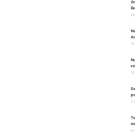
Gr
îl
26
Na
Au
19
Nu
vo
12
De
po
5 
To
no
21