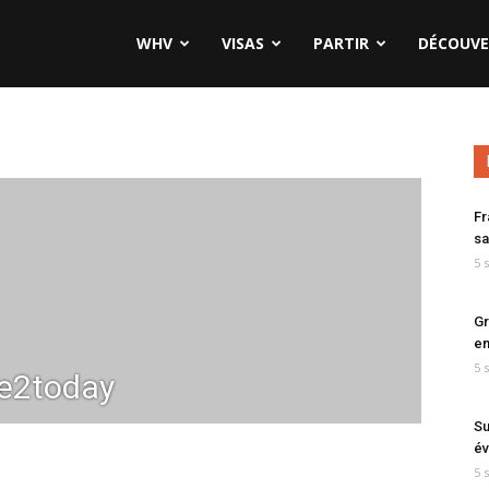
WHV
VISAS
PARTIR
DÉCOUVE
Fr
sa
5 
Gr
en
5 
e2today
Su
év
5 