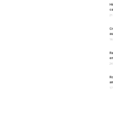
Hé
ca
21
Cr
au
16
Ra
en
24
Ro
am
17