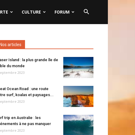
RTE
CULTURE
FORUM
Nos articles
aser Island : la plus grande île de
ble du monde
septembre 2023
eat Ocean Road : une route
tre surf, koalas et paysages...
septembre 2023
rf trip en Australie : les
énements à ne pas manquer
septembre 2023