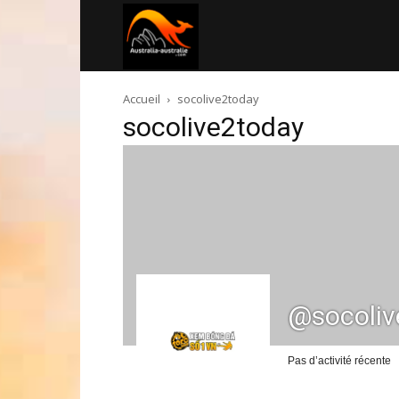
Australia-
Accueil
socolive2today
australie.com
socolive2today
@socoliv
Pas d’activité récente