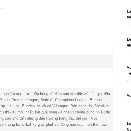
La
im
12
Le
un
10
Vo
Te
25
i nghiệm xem trực tiếp bóng đá đỉnh cao với đầy đủ các giải đấu
Vo
5 như Premier League, Serie A, Champions League, Europa
19
Cup, La Liga, Bundesliga và cả V-League. Bên cạnh đó, Socolive
lịch thi đấu mới nhất, kết quả bóng đá nhanh chóng cùng nhiều tin
ong trào cho đến những đấu trường hàng đầu thế giới. Với
Le
ẽ không bỏ lỡ bất kỳ giây phút sôi động nào của môn thể thao
Ce