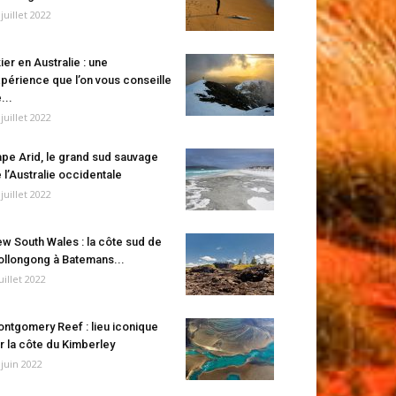
 juillet 2022
ier en Australie : une
périence que l’on vous conseille
...
 juillet 2022
pe Arid, le grand sud sauvage
 l’Australie occidentale
 juillet 2022
w South Wales : la côte sud de
llongong à Batemans...
juillet 2022
ntgomery Reef : lieu iconique
r la côte du Kimberley
 juin 2022