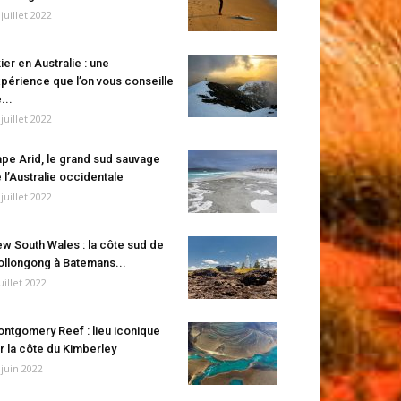
 juillet 2022
ier en Australie : une
périence que l’on vous conseille
...
 juillet 2022
pe Arid, le grand sud sauvage
 l’Australie occidentale
 juillet 2022
w South Wales : la côte sud de
llongong à Batemans...
juillet 2022
ntgomery Reef : lieu iconique
r la côte du Kimberley
 juin 2022