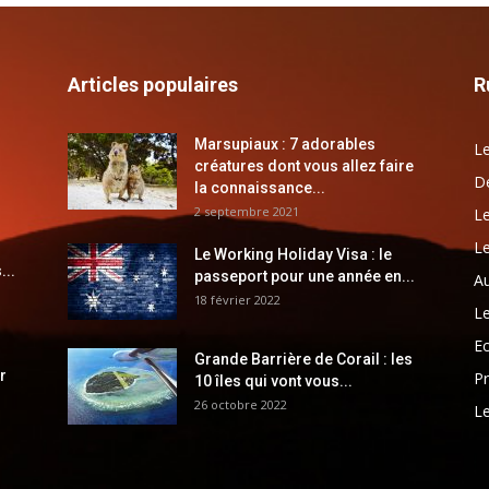
Articles populaires
R
Marsupiaux : 7 adorables
Le
créatures dont vous allez faire
Dé
la connaissance...
2 septembre 2021
Le
Le
Le Working Holiday Visa : le
...
passeport pour une année en...
Au
18 février 2022
Le
E
Grande Barrière de Corail : les
r
Pr
10 îles qui vont vous...
26 octobre 2022
Le