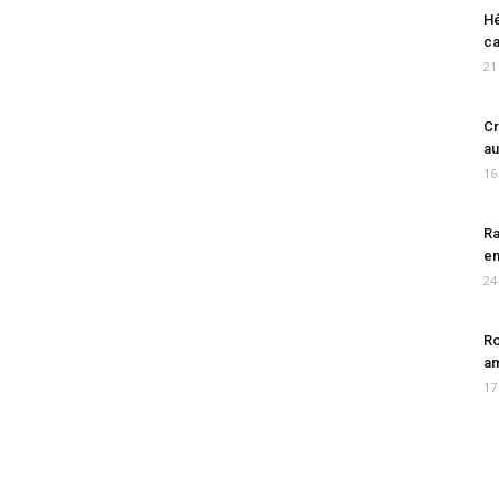
Hé
ca
21
Cr
au
16
Ra
en
24
Ro
am
17