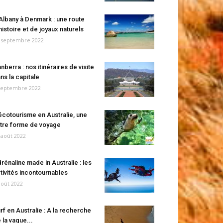
Albany à Denmark : une route
histoire et de joyaux naturels
 septembre 2022
nberra : nos itinéraires de visite
ns la capitale
septembre 2022
écotourisme en Australie, une
tre forme de voyage
 août 2022
rénaline made in Australie : les
tivités incontournables
août 2022
rf en Australie : A la recherche
 la vague...