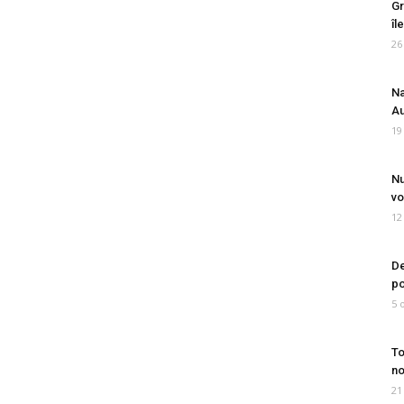
Gr
îl
26
Na
Au
19
Nu
vo
12
De
po
5 
To
no
21