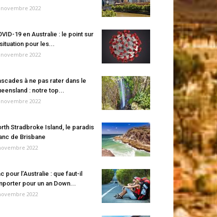
 novembre 2022
VID-19 en Australie : le point sur
 situation pour les...
 novembre 2022
scades à ne pas rater dans le
eensland : notre top...
 novembre 2022
rth Stradbroke Island, le paradis
anc de Brisbane
novembre 2022
c pour l’Australie : que faut-il
porter pour un an Down...
novembre 2022