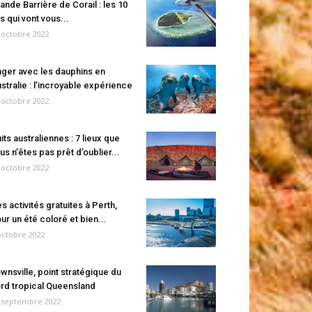
ande Barrière de Corail : les 10
es qui vont vous...
 octobre 2022
ger avec les dauphins en
stralie : l’incroyable expérience
 octobre 2022
its australiennes : 7 lieux que
us n’êtes pas prêt d’oublier...
 octobre 2022
s activités gratuites à Perth,
ur un été coloré et bien...
octobre 2022
wnsville, point stratégique du
rd tropical Queensland
 septembre 2022