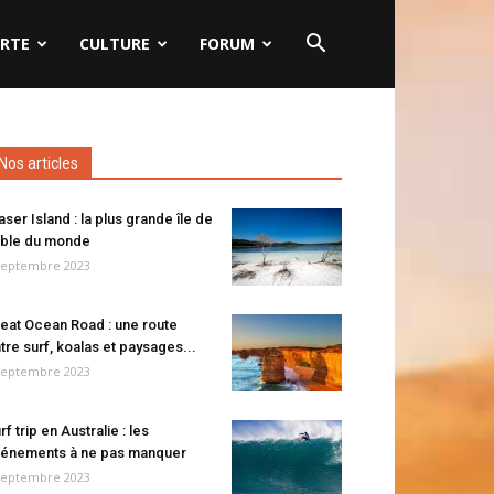
RTE
CULTURE
FORUM
Nos articles
aser Island : la plus grande île de
ble du monde
septembre 2023
eat Ocean Road : une route
tre surf, koalas et paysages...
septembre 2023
rf trip en Australie : les
énements à ne pas manquer
septembre 2023