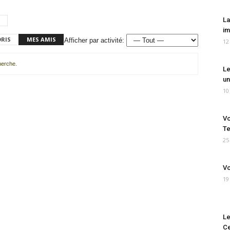
La
im
ORIS
MES AMIS
Afficher par activité:
12
cherche.
Le
un
10
Vo
Te
25
Vo
19
Le
Ce