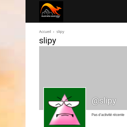
Australia-
Accueil
slipy
australie.com
slipy
@slipy
Pas d’activité récente