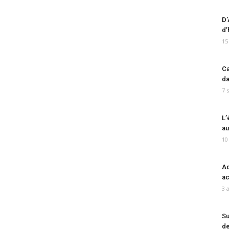
D’
d’
15
Ca
da
7 
L’
au
10
Ad
ac
3 
Su
de