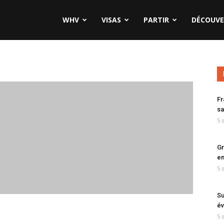
WHV
VISAS
PARTIR
DÉCOUVE
Fr
sa
5 
Gr
en
5 
Su
év
5 