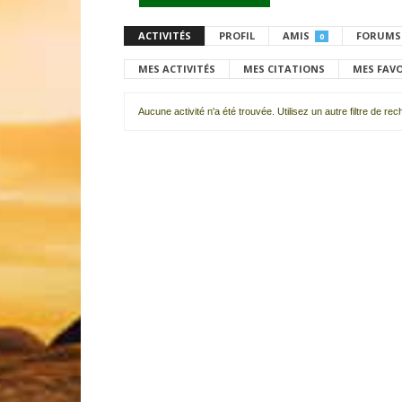
ACTIVITÉS
PROFIL
AMIS
FORUMS
0
MES ACTIVITÉS
MES CITATIONS
MES FAV
Aucune activité n'a été trouvée. Utilisez un autre filtre de re