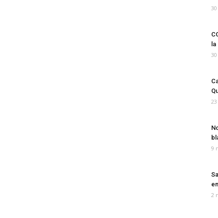
30
CO
la
30
Ca
Qu
23
No
bl
9 
Sa
em
2 