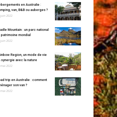
bergements en Australie :
mping, van, B&B ou auberges ?
 juin 2022
adle Mountain : un parc national
 patrimoine mondial
 juin 2022
inbow Region, un mode de vie
 synergie avec la nature
 mai 2022
ad trip en Australie : comment
énager son van ?
 mai 2022