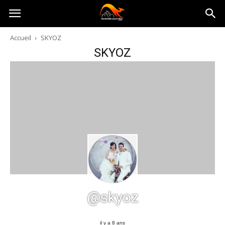
Australia-
Accueil
SKYOZ
SKYOZ
australie.com
@skyoz
il y a 8 ans