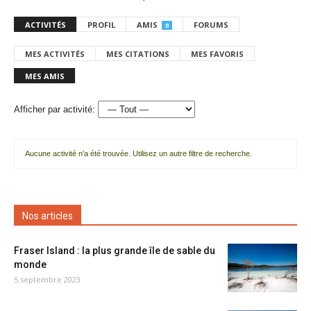
ACTIVITÉS
PROFIL
AMIS
FORUMS
0
MES ACTIVITÉS
MES CITATIONS
MES FAVORIS
MES AMIS
Afficher par activité:
Aucune activité n'a été trouvée. Utilisez un autre filtre de recherche.
Nos articles
Fraser Island : la plus grande île de sable du
monde
5 septembre 2023