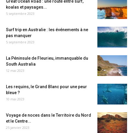
Great Ocean Road : une route entre surf,
koalas et paysages...
5 septembre 2023
Surf trip en Australie : les événements à ne
pas manquer
5 septembre 2023
La Péninsule de Fleurieu, immanquable du
South Australia
12 mai 2023
Les requins, le Grand Blanc pour une peur
bleue ?
10 mai 2023
Voyage de noces dans le Territoire du Nord
et le Centre...
25 janvier 2023