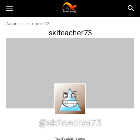
Australia-
Accueil
skiteacher73
skiteacher73
australie.com
@skiteacher73
Pas d’activité récente