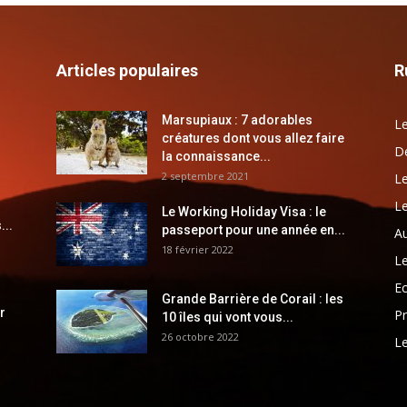
Articles populaires
R
Marsupiaux : 7 adorables
Le
créatures dont vous allez faire
Dé
la connaissance...
2 septembre 2021
Le
Le
Le Working Holiday Visa : le
...
passeport pour une année en...
Au
18 février 2022
Le
E
Grande Barrière de Corail : les
r
Pr
10 îles qui vont vous...
26 octobre 2022
Le