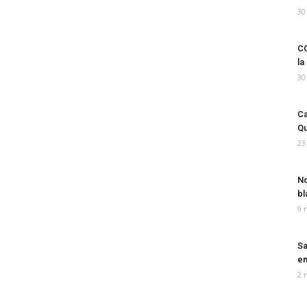
30
CO
la
30
Ca
Qu
23
No
bl
9 
Sa
em
2 