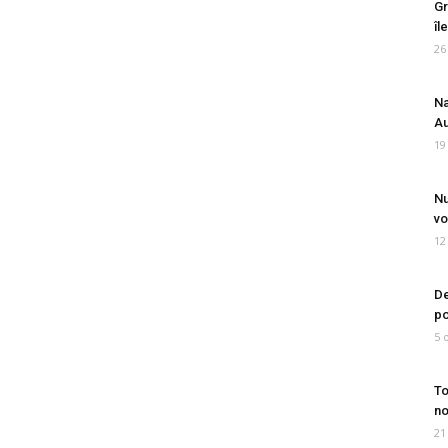
Gr
îl
26
Na
Au
19
Nu
vo
12
De
po
5 
To
no
21