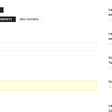
La
im
EMENTS
MES FAVORIS
12
Le
un
10
Vo
Te
25
Vo
19
Le
Ce