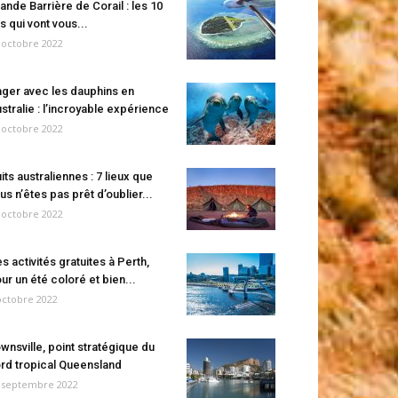
ande Barrière de Corail : les 10
es qui vont vous...
 octobre 2022
ger avec les dauphins en
stralie : l’incroyable expérience
 octobre 2022
its australiennes : 7 lieux que
us n’êtes pas prêt d’oublier...
 octobre 2022
s activités gratuites à Perth,
ur un été coloré et bien...
octobre 2022
wnsville, point stratégique du
rd tropical Queensland
 septembre 2022