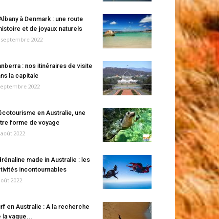
Albany à Denmark : une route
histoire et de joyaux naturels
 septembre 2022
nberra : nos itinéraires de visite
ns la capitale
septembre 2022
écotourisme en Australie, une
tre forme de voyage
 août 2022
rénaline made in Australie : les
tivités incontournables
août 2022
rf en Australie : A la recherche
 la vague...