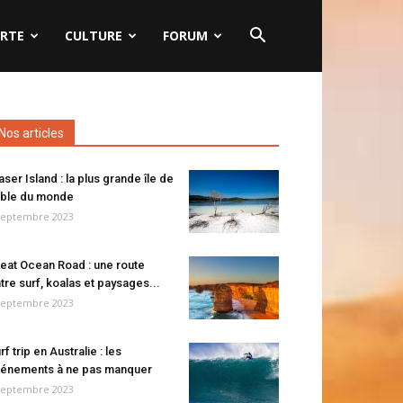
RTE
CULTURE
FORUM
Nos articles
aser Island : la plus grande île de
ble du monde
septembre 2023
eat Ocean Road : une route
tre surf, koalas et paysages...
septembre 2023
rf trip en Australie : les
énements à ne pas manquer
septembre 2023