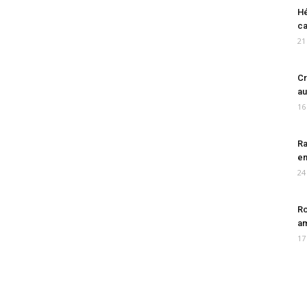
Hé
ca
21
Cr
au
16
Ra
en
24
Ro
am
17