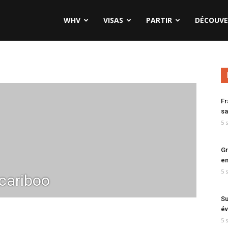
WHV
VISAS
PARTIR
DÉCOUVE
Fr
sa
5 
Gr
en
5 
-cariboo
Su
év
5 