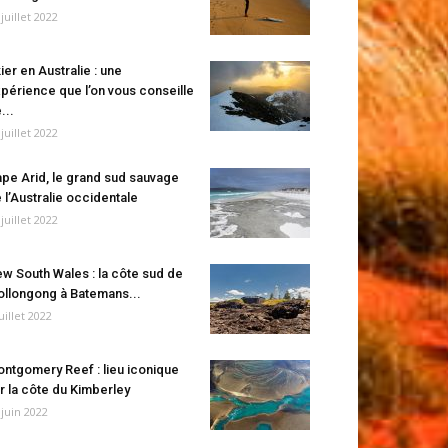
 juillet 2022
ier en Australie : une
périence que l’on vous conseille
...
 juillet 2022
pe Arid, le grand sud sauvage
 l’Australie occidentale
 juillet 2022
w South Wales : la côte sud de
llongong à Batemans...
juillet 2022
ntgomery Reef : lieu iconique
r la côte du Kimberley
 juin 2022