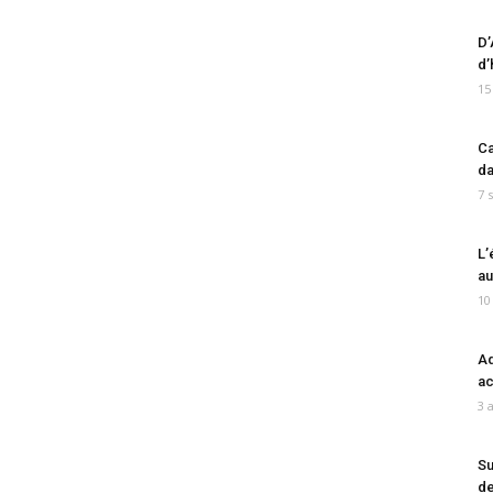
D’
d’
15
Ca
da
7 
L’
au
10
Ad
ac
3 
Su
de