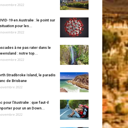
 novembre 2022
VID-19 en Australie : le point sur
 situation pour les...
 novembre 2022
scades à ne pas rater dans le
eensland : notre top...
 novembre 2022
rth Stradbroke Island, le paradis
anc de Brisbane
novembre 2022
c pour l’Australie : que faut-il
porter pour un an Down...
novembre 2022