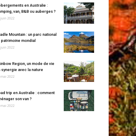
bergements en Australie :
mping, van, B&B ou auberges ?
 juin 2022
adle Mountain : un parc national
 patrimoine mondial
 juin 2022
inbow Region, un mode de vie
 synergie avec la nature
 mai 2022
ad trip en Australie : comment
énager son van ?
 mai 2022