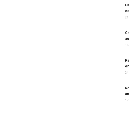
Hé
ca
21
Cr
au
16
Ra
en
24
Ro
am
17