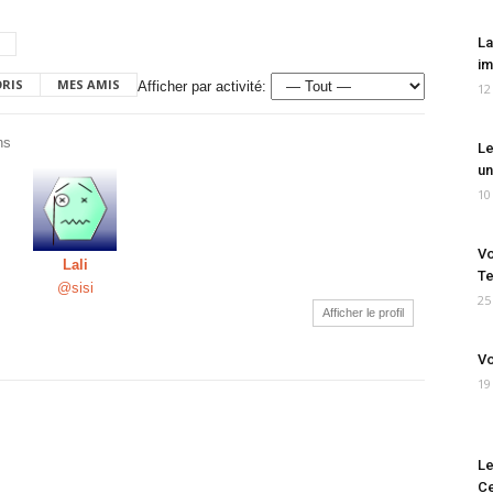
La
im
ORIS
MES AMIS
Afficher par activité:
12
ns
Le
un
10
Vo
Lali
Te
@sisi
25
Afficher le profil
Vo
19
Le
Ce