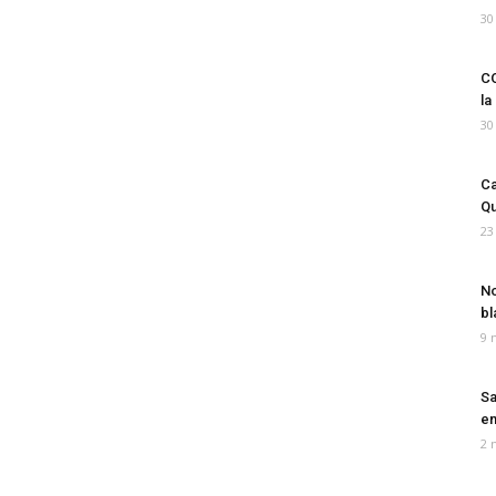
30
CO
la
30
Ca
Qu
23
No
bl
9 
Sa
em
2 