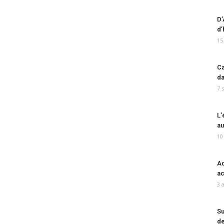
D’
d’
15
Ca
da
7 
L’
au
10
Ad
ac
3 
Su
de