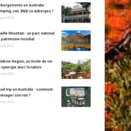
bergements en Australie :
mping, van, B&B ou auberges ?
 juin 2022
adle Mountain : un parc national
 patrimoine mondial
 juin 2022
inbow Region, un mode de vie
 synergie avec la nature
 mai 2022
ad trip en Australie : comment
énager son van ?
 mai 2022