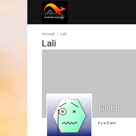
Australia-
Accueil
Lali
australie.com
Lali
@sisi
il y a 8 ans