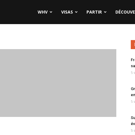
WHV
VISAS
PARTIR
DÉCOUVE
Fr
sa
5 
Gr
en
5 
Su
év
5 