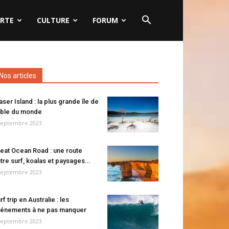
RTE
CULTURE
FORUM
Nos articles
aser Island : la plus grande île de
ble du monde
septembre 2023
eat Ocean Road : une route
tre surf, koalas et paysages...
septembre 2023
rf trip en Australie : les
énements à ne pas manquer
septembre 2023