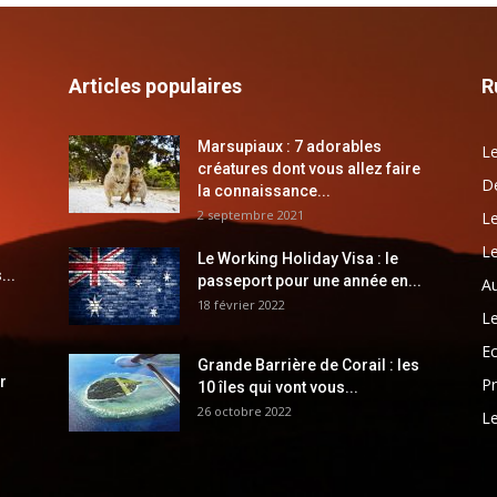
Articles populaires
R
Marsupiaux : 7 adorables
Le
créatures dont vous allez faire
Dé
la connaissance...
2 septembre 2021
Le
Le
Le Working Holiday Visa : le
...
passeport pour une année en...
Au
18 février 2022
Le
E
Grande Barrière de Corail : les
r
Pr
10 îles qui vont vous...
26 octobre 2022
Le