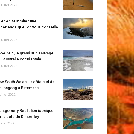
 juillet 2022
ier en Australie : une
périence que l’on vous conseille
...
 juillet 2022
pe Arid, le grand sud sauvage
 l’Australie occidentale
 juillet 2022
w South Wales : la côte sud de
llongong à Batemans...
juillet 2022
ntgomery Reef : lieu iconique
r la côte du Kimberley
 juin 2022