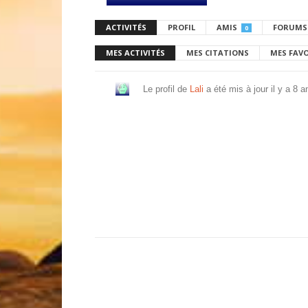
ACTIVITÉS
PROFIL
AMIS
FORUMS
0
MES ACTIVITÉS
MES CITATIONS
MES FAV
Le profil de
Lali
a été mis à jour
il y a 8 a