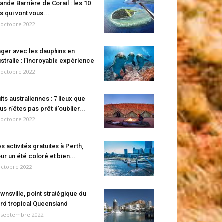
ande Barrière de Corail : les 10
es qui vont vous...
 octobre 2022
ger avec les dauphins en
stralie : l’incroyable expérience
 octobre 2022
its australiennes : 7 lieux que
us n’êtes pas prêt d’oublier...
 octobre 2022
s activités gratuites à Perth,
ur un été coloré et bien...
octobre 2022
wnsville, point stratégique du
rd tropical Queensland
 septembre 2022