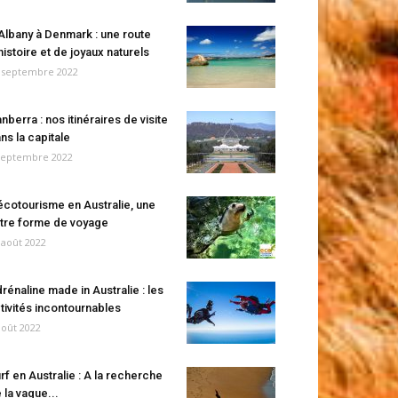
Albany à Denmark : une route
histoire et de joyaux naturels
 septembre 2022
nberra : nos itinéraires de visite
ns la capitale
septembre 2022
écotourisme en Australie, une
tre forme de voyage
 août 2022
rénaline made in Australie : les
tivités incontournables
août 2022
rf en Australie : A la recherche
 la vague...