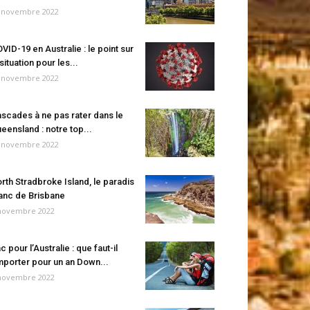
 novembre 2022
VID-19 en Australie : le point sur
 situation pour les...
 novembre 2022
scades à ne pas rater dans le
eensland : notre top...
 novembre 2022
rth Stradbroke Island, le paradis
anc de Brisbane
novembre 2022
c pour l’Australie : que faut-il
porter pour un an Down...
novembre 2022