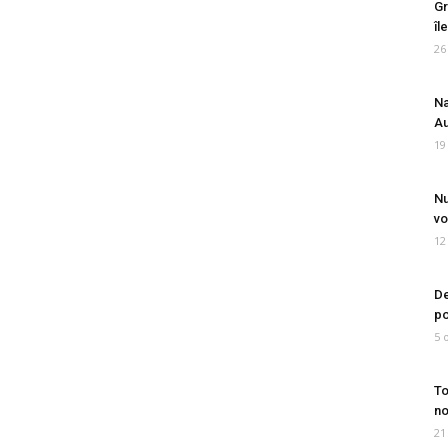
Gr
îl
26
Na
Au
19
Nu
vo
12
De
po
5 
To
no
21