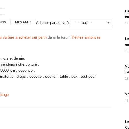
La
im
ORIS
MES AMIS
Afficher par activité:
12
 voiture a acheter sur perth
dans le forum
Petites annonces
Le
un
10
 mois et demie.
s vendons notre voiture ,
Vo
230000 km , essence .
Te
atelas , draps , couette , cooker , table , box , tout pour
25
Vo
antage
19
Le
Ce