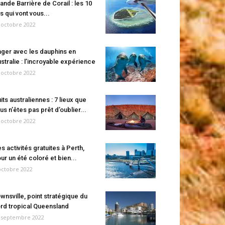
ande Barrière de Corail : les 10
es qui vont vous...
 octobre 2022
ger avec les dauphins en
stralie : l’incroyable expérience
 octobre 2022
its australiennes : 7 lieux que
us n’êtes pas prêt d’oublier...
 octobre 2022
s activités gratuites à Perth,
ur un été coloré et bien...
octobre 2022
wnsville, point stratégique du
rd tropical Queensland
 septembre 2022