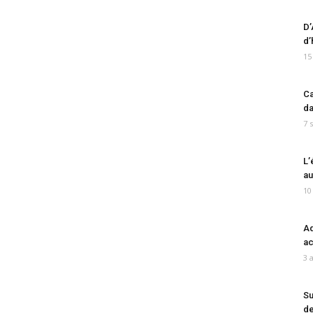
D’
d’
15
Ca
da
7 
L’
au
10
Ad
ac
3 
Su
de