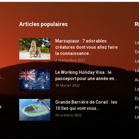
Articles populaires
R
Marsupiaux : 7 adorables
Le
créatures dont vous allez faire
Dé
la connaissance...
2 septembre 2021
Le
Le
Le Working Holiday Visa : le
...
passeport pour une année en...
Au
18 février 2022
Le
E
Grande Barrière de Corail : les
r
Pr
10 îles qui vont vous...
26 octobre 2022
Le