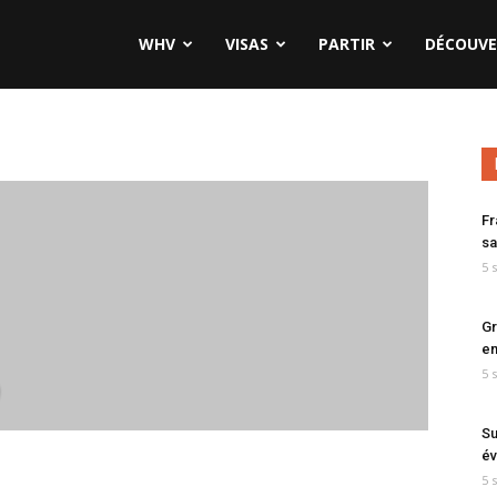
WHV
VISAS
PARTIR
DÉCOUVE
Fr
sa
5 
Gr
en
5 
9
Su
év
5 