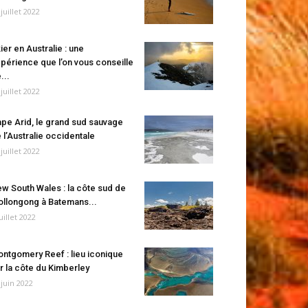
 juillet 2022
ier en Australie : une
périence que l’on vous conseille
...
 juillet 2022
pe Arid, le grand sud sauvage
 l’Australie occidentale
 juillet 2022
w South Wales : la côte sud de
llongong à Batemans...
juillet 2022
ntgomery Reef : lieu iconique
r la côte du Kimberley
 juin 2022