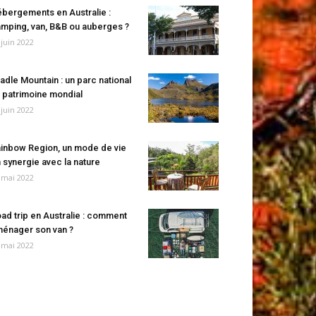
bergements en Australie :
mping, van, B&B ou auberges ?
 juin 2022
adle Mountain : un parc national
 patrimoine mondial
 juin 2022
inbow Region, un mode de vie
 synergie avec la nature
 mai 2022
ad trip en Australie : comment
énager son van ?
 mai 2022