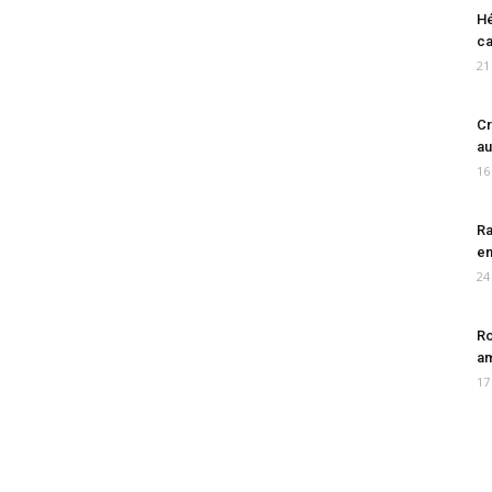
Hé
ca
21
Cr
au
16
Ra
en
24
Ro
am
17