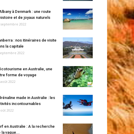
Albany à Denmark : une route
histoire et de joyaux naturels
 septembre 2022
nberra : nos itinéraires de visite
ns la capitale
septembre 2022
écotourisme en Australie, une
tre forme de voyage
 août 2022
rénaline made in Australie : les
tivités incontournables
août 2022
rf en Australie : A la recherche
 la vague...