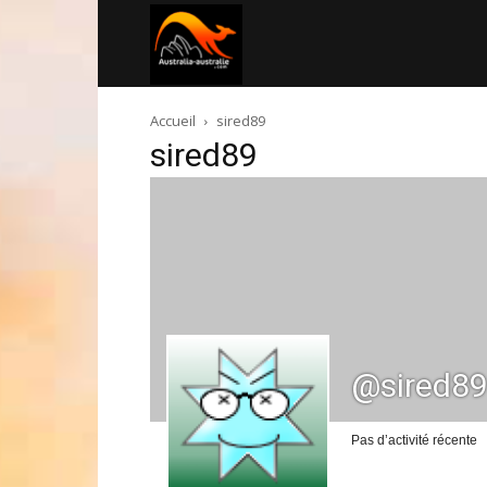
Australia-
Accueil
sired89
australie.com
sired89
@sired8
Pas d’activité récente