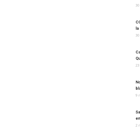
30
CO
la
30
Ca
Qu
23
No
bl
9 
Sa
em
2 