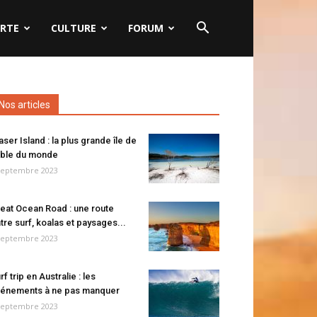
RTE
CULTURE
FORUM
Nos articles
aser Island : la plus grande île de
ble du monde
septembre 2023
eat Ocean Road : une route
tre surf, koalas et paysages...
septembre 2023
rf trip en Australie : les
énements à ne pas manquer
septembre 2023