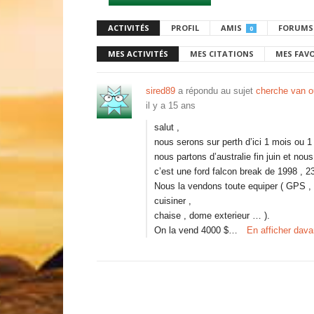
ACTIVITÉS
PROFIL
AMIS
FORUMS
0
MES ACTIVITÉS
MES CITATIONS
MES FAV
sired89
a répondu au sujet
cherche van ou
il y a 15 ans
salut ,
nous serons sur perth d’ici 1 mois ou 1
nous partons d’australie fin juin et nou
c’est une ford falcon break de 1998 , 
Nous la vendons toute equiper ( GPS , m
cuisiner ,
chaise , dome exterieur … ).
On la vend 4000 $…
En afficher dav