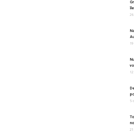
Gr
îl
26
Na
Au
19
Nu
vo
12
De
po
5 
To
no
21