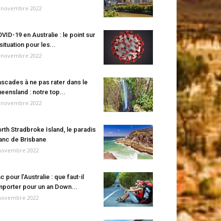
 novembre 2022
VID-19 en Australie : le point sur
 situation pour les...
 novembre 2022
scades à ne pas rater dans le
eensland : notre top...
 novembre 2022
rth Stradbroke Island, le paradis
anc de Brisbane
novembre 2022
c pour l’Australie : que faut-il
porter pour un an Down...
novembre 2022