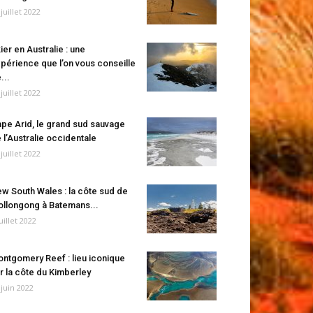
 juillet 2022
ier en Australie : une
périence que l’on vous conseille
...
 juillet 2022
pe Arid, le grand sud sauvage
 l’Australie occidentale
 juillet 2022
w South Wales : la côte sud de
llongong à Batemans...
juillet 2022
ntgomery Reef : lieu iconique
r la côte du Kimberley
 juin 2022