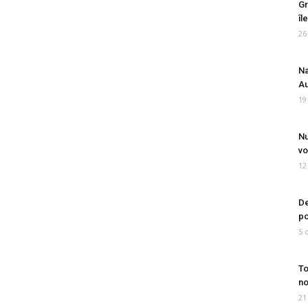
Gr
îl
26
Na
Au
19
Nu
vo
12
De
po
5 
To
no
21