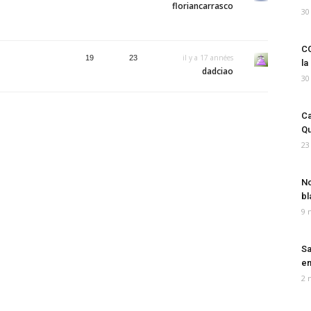
floriancarrasco
30
CO
il y a 17 années
19
23
la
dadciao
30
Ca
Qu
23
No
bl
9 
Sa
em
2 