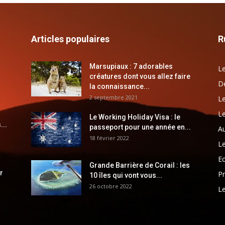
Articles populaires
R
Marsupiaux : 7 adorables
Le
créatures dont vous allez faire
Dé
la connaissance...
2 septembre 2021
Le
Le
Le Working Holiday Visa : le
...
passeport pour une année en...
Au
18 février 2022
Le
E
Grande Barrière de Corail : les
r
Pr
10 îles qui vont vous...
26 octobre 2022
Le