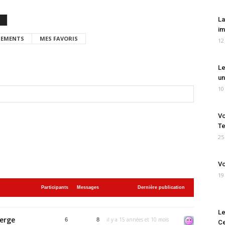
La
im
EMENTS
MES FAVORIS
12
Le
un
10
Vo
Te
25
Vo
19
Participants
Messages
Dernière publication
Le
berge
il y a 15 années et 10 mois
6
8
Ce