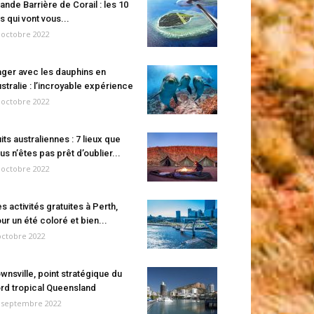
ande Barrière de Corail : les 10
es qui vont vous...
 octobre 2022
ger avec les dauphins en
stralie : l’incroyable expérience
 octobre 2022
its australiennes : 7 lieux que
us n’êtes pas prêt d’oublier...
 octobre 2022
s activités gratuites à Perth,
ur un été coloré et bien...
octobre 2022
wnsville, point stratégique du
rd tropical Queensland
 septembre 2022