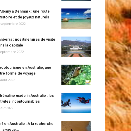
Albany à Denmark : une route
histoire et de joyaux naturels
 septembre 2022
nberra : nos itinéraires de visite
ns la capitale
septembre 2022
écotourisme en Australie, une
tre forme de voyage
 août 2022
rénaline made in Australie : les
tivités incontournables
août 2022
rf en Australie : A la recherche
 la vague...