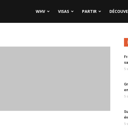
WHV
VISAS
PARTIR
DÉCOUVE
Fr
sa
5 
Gr
en
5 
Su
év
5 