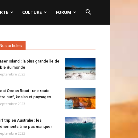
RTE
CULTURE
FORUM
Nos articles
aser Island : la plus grande île de
ble du monde
septembre 2023
eat Ocean Road : une route
tre surf, koalas et paysages...
septembre 2023
rf trip en Australie : les
énements à ne pas manquer
septembre 2023