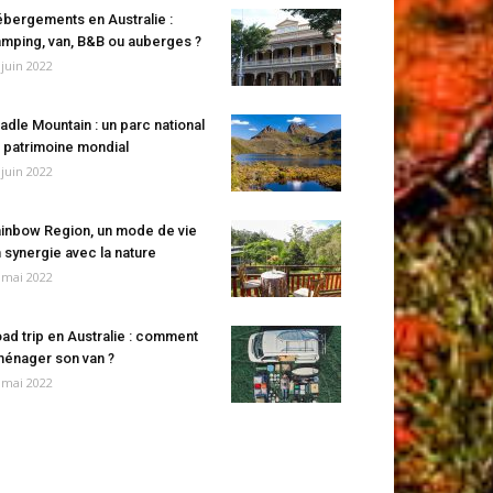
bergements en Australie :
mping, van, B&B ou auberges ?
 juin 2022
adle Mountain : un parc national
 patrimoine mondial
 juin 2022
inbow Region, un mode de vie
 synergie avec la nature
 mai 2022
ad trip en Australie : comment
énager son van ?
 mai 2022