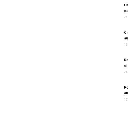
Hé
ca
21
Cr
au
16
Ra
en
24
Ro
am
17