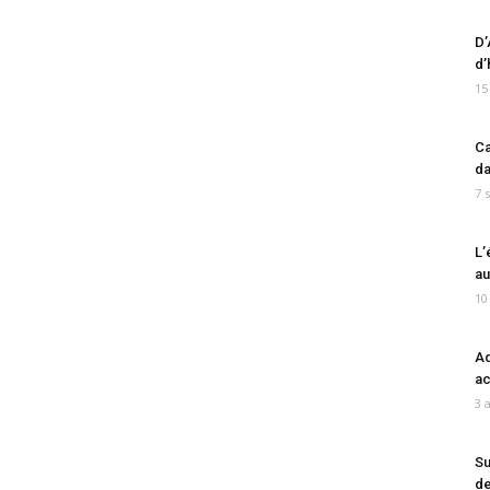
D’
d’
15
Ca
da
7 
L’
au
10
Ad
ac
3 
Su
de