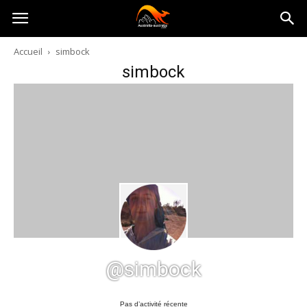
Australia-
Accueil
simbock
simbock
australie.com
@simbock
Pas d’activité récente