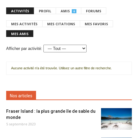
ACTIVITÉS
PROFIL
AMIS
FORUMS
0
MES ACTIVITÉS
MES CITATIONS
MES FAVORIS
MES AMIS
Afficher par activité:
Aucune activité n'a été trouvée. Utilisez un autre filtre de recherche.
Nos articles
Fraser Island : la plus grande île de sable du
monde
5 septembre 2023