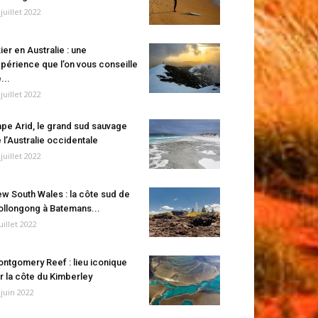
 juillet 2022
ier en Australie : une
périence que l’on vous conseille
...
 juillet 2022
pe Arid, le grand sud sauvage
 l’Australie occidentale
 juillet 2022
w South Wales : la côte sud de
llongong à Batemans...
juillet 2022
ntgomery Reef : lieu iconique
r la côte du Kimberley
 juin 2022