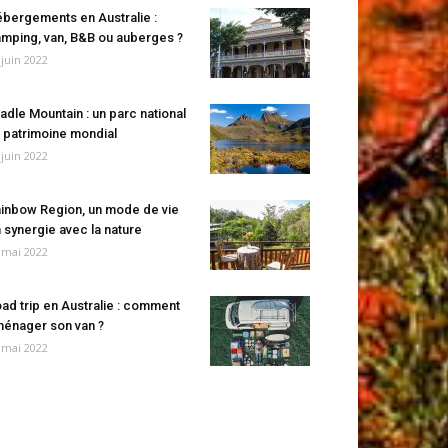
bergements en Australie :
mping, van, B&B ou auberges ?
 juin 2022
adle Mountain : un parc national
 patrimoine mondial
 juin 2022
inbow Region, un mode de vie
 synergie avec la nature
 mai 2022
ad trip en Australie : comment
énager son van ?
 mai 2022