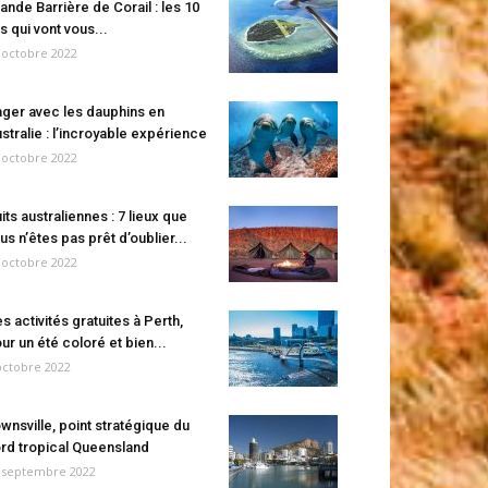
ande Barrière de Corail : les 10
es qui vont vous...
 octobre 2022
ger avec les dauphins en
stralie : l’incroyable expérience
 octobre 2022
its australiennes : 7 lieux que
us n’êtes pas prêt d’oublier...
 octobre 2022
s activités gratuites à Perth,
ur un été coloré et bien...
octobre 2022
wnsville, point stratégique du
rd tropical Queensland
 septembre 2022