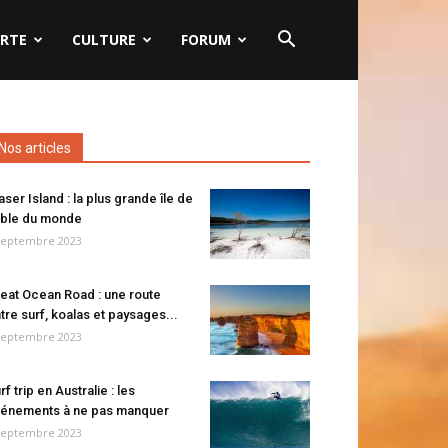
RTE
CULTURE
FORUM
Nos articles
aser Island : la plus grande île de
ble du monde
septembre 2023
eat Ocean Road : une route
tre surf, koalas et paysages...
septembre 2023
rf trip en Australie : les
énements à ne pas manquer
septembre 2023