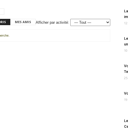
La
im
ORIS
MES AMIS
Afficher par activité:
12
cherche.
Le
un
10
Vo
Te
25
Vo
19
Le
Ce