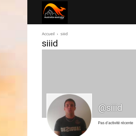
Australia-
Accueil
siiid
australie.com
siiid
@siiid
Pas d’activité récente