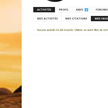
ACTIVITÉS
PROFIL
AMIS
FORUMS
0
MES ACTIVITÉS
MES CITATIONS
MES FAV
Aucune activité n'a été trouvée. Utilisez un autre filtre de re