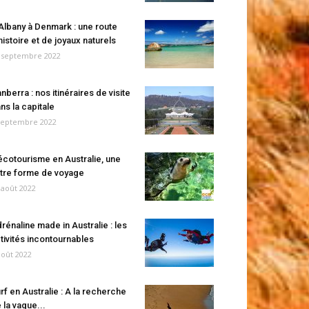
Albany à Denmark : une route
histoire et de joyaux naturels
 septembre 2022
nberra : nos itinéraires de visite
ns la capitale
septembre 2022
écotourisme en Australie, une
tre forme de voyage
 août 2022
rénaline made in Australie : les
tivités incontournables
août 2022
rf en Australie : A la recherche
 la vague...