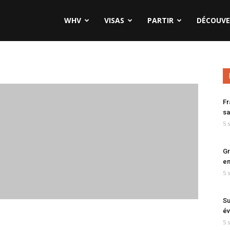
WHV
VISAS
PARTIR
DÉCOUVE
Fr
sa
5 
Gr
en
5 
Su
év
5 