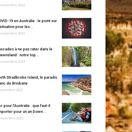
 novembre 2022
VID-19 en Australie : le point sur
 situation pour les...
 novembre 2022
scades à ne pas rater dans le
eensland : notre top...
 novembre 2022
rth Stradbroke Island, le paradis
anc de Brisbane
novembre 2022
c pour l’Australie : que faut-il
porter pour un an Down...
novembre 2022