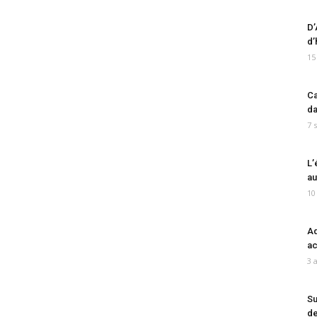
D’
d’
15
Ca
da
7 
L’
au
10
Ad
ac
3 
Su
de