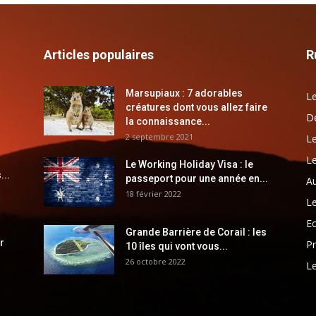
Articles populaires
R
Marsupiaux : 7 adorables
Le
créatures dont vous allez faire
Dé
la connaissance...
2 septembre 2021
Le
Le
Le Working Holiday Visa : le
...
passeport pour une année en...
Au
18 février 2022
Le
E
Grande Barrière de Corail : les
r
Pr
10 îles qui vont vous...
26 octobre 2022
Le