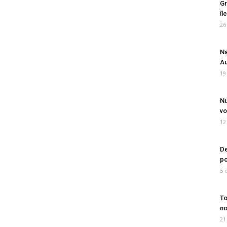
Gr
îl
26
Na
Au
19
Nu
vo
12
De
po
5 
To
no
21