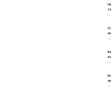
Hé
ca
21
Cr
au
16
Ra
en
24
Ro
am
17