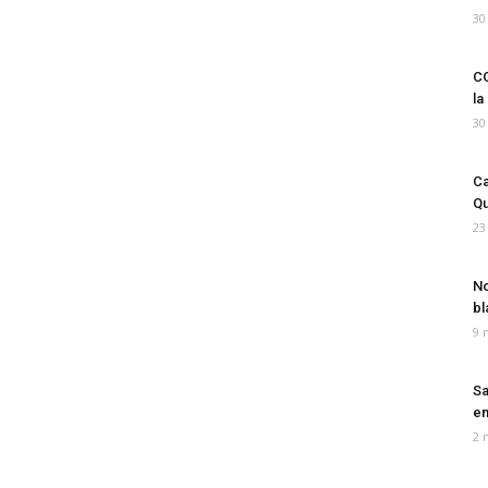
30
CO
la
30
Ca
Qu
23
No
bl
9 
Sa
em
2 