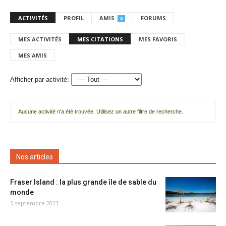
ACTIVITÉS
PROFIL
AMIS
FORUMS
0
MES ACTIVITÉS
MES CITATIONS
MES FAVORIS
MES AMIS
Afficher par activité:
Aucune activité n'a été trouvée. Utilisez un autre filtre de recherche.
Nos articles
Fraser Island : la plus grande île de sable du
monde
5 septembre 2023