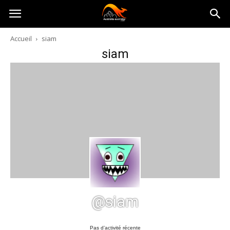
Australia-
Accueil
siam
siam
australie.com
@siam
Pas d’activité récente