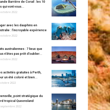
ande Barrière de Corail : les 10
es qui vont vous...
 octobre 2022
ger avec les dauphins en
stralie : l’incroyable expérience
 octobre 2022
its australiennes : 7 lieux que
us n’êtes pas prêt d’oublier...
 octobre 2022
s activités gratuites à Perth,
ur un été coloré et bien...
octobre 2022
wnsville, point stratégique du
rd tropical Queensland
 septembre 2022