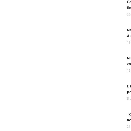
Gr
îl
26
Na
Au
19
Nu
vo
12
De
po
5 
To
no
21