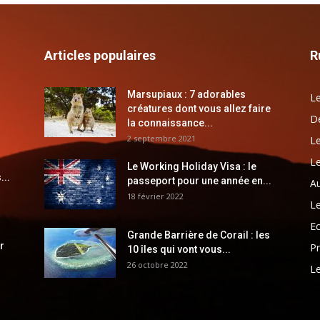
Articles populaires
R
Marsupiaux : 7 adorables
Le
créatures dont vous allez faire
Dé
la connaissance...
2 septembre 2021
Le
Le
Le Working Holiday Visa : le
...
passeport pour une année en...
Au
18 février 2022
Le
E
Grande Barrière de Corail : les
r
Pr
10 îles qui vont vous...
26 octobre 2022
Le