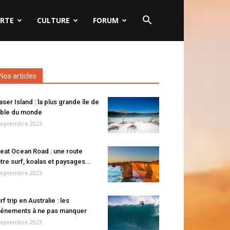
RTE
CULTURE
FORUM
Nos articles
aser Island : la plus grande île de
ble du monde
septembre 2023
eat Ocean Road : une route
tre surf, koalas et paysages...
septembre 2023
rf trip en Australie : les
énements à ne pas manquer
septembre 2023