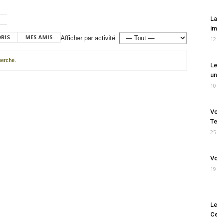
La
im
ORIS
MES AMIS
Afficher par activité:
12
cherche.
Le
un
10
Vo
Te
25
Vo
19
Le
Ce