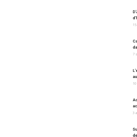
D’
d’
15
Ca
da
7 
L’
au
10
Ad
ac
3 
Su
de