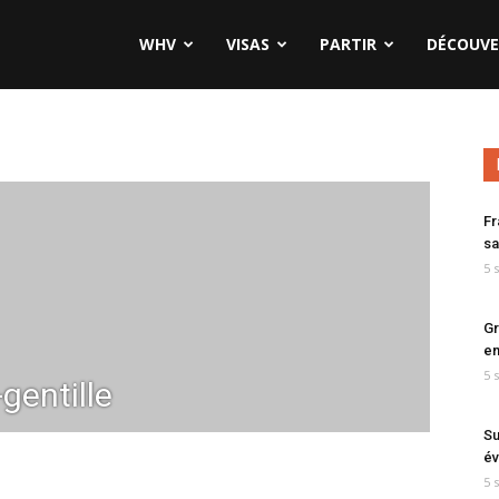
WHV
VISAS
PARTIR
DÉCOUVE
Fr
sa
5 
Gr
en
5 
gentille
Su
év
5 