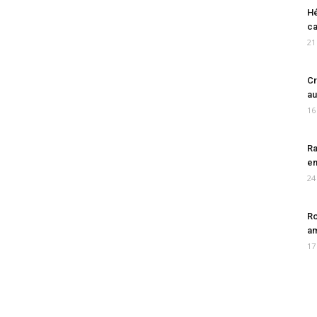
Hé
ca
21
Cr
au
16
Ra
en
24
Ro
am
17