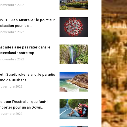
 novembre 2022
VID-19 en Australie : le point sur
 situation pour les...
 novembre 2022
scades à ne pas rater dans le
eensland : notre top...
 novembre 2022
rth Stradbroke Island, le paradis
anc de Brisbane
novembre 2022
c pour l’Australie : que faut-il
porter pour un an Down...
novembre 2022