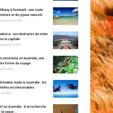
Albany à Denmark : une route
histoire et de joyaux naturels
 septembre 2022
nberra : nos itinéraires de visite
ns la capitale
septembre 2022
écotourisme en Australie, une
tre forme de voyage
 août 2022
rénaline made in Australie : les
tivités incontournables
août 2022
rf en Australie : A la recherche
 la vague...