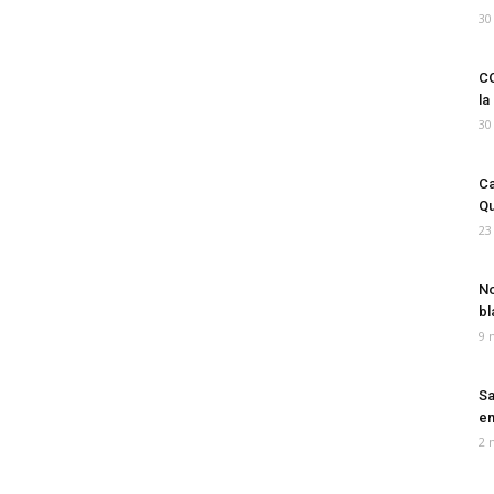
30
CO
la
30
Ca
Qu
23
No
bl
9 
Sa
em
2 