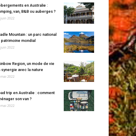
bergements en Australie :
mping, van, B&B ou auberges ?
 juin 2022
adle Mountain : un parc national
 patrimoine mondial
 juin 2022
inbow Region, un mode de vie
 synergie avec la nature
 mai 2022
ad trip en Australie : comment
énager son van ?
 mai 2022