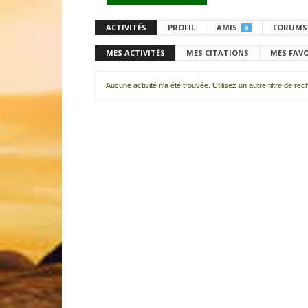
ACTIVITÉS
PROFIL
AMIS
FORUMS
0
MES ACTIVITÉS
MES CITATIONS
MES FAV
Aucune activité n'a été trouvée. Utilisez un autre filtre de re