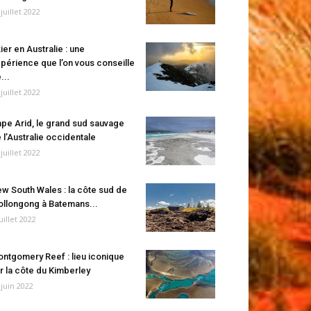
 juillet 2022
ier en Australie : une
périence que l’on vous conseille
...
 juillet 2022
pe Arid, le grand sud sauvage
 l’Australie occidentale
 juillet 2022
w South Wales : la côte sud de
llongong à Batemans...
juillet 2022
ntgomery Reef : lieu iconique
r la côte du Kimberley
 juin 2022