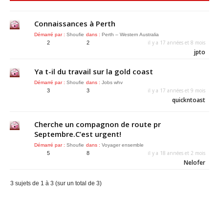
Connaissances à Perth
Démarré par :
Shoufie
dans :
Perth – Western Australia
il y a 17 années et 8 mois
2
2
jpto
Ya t-il du travail sur la gold coast
Démarré par :
Shoufie
dans :
Jobs whv
il y a 17 années et 9 mois
3
3
quickntoast
Cherche un compagnon de route pr
Septembre.C’est urgent!
Démarré par :
Shoufie
dans :
Voyager ensemble
il y a 18 années et 2 mois
5
8
Nelofer
3 sujets de 1 à 3 (sur un total de 3)