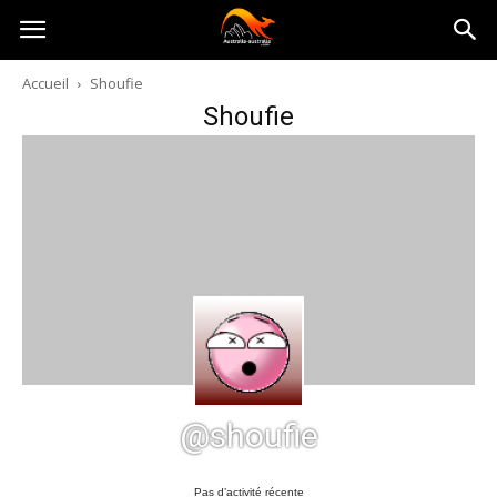
Australia-
Accueil
Shoufie
Shoufie
australie.com
@shoufie
Pas d’activité récente