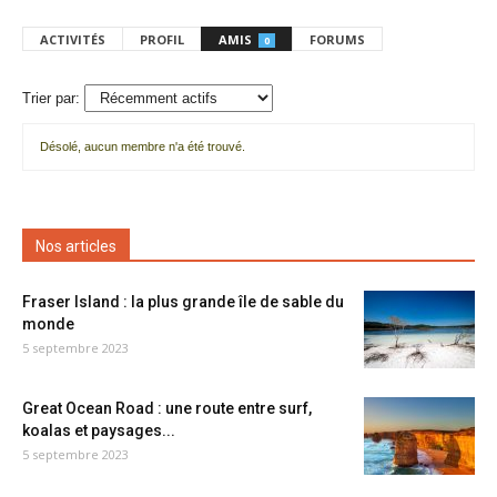
ACTIVITÉS
PROFIL
AMIS
FORUMS
0
Trier par:
Désolé, aucun membre n'a été trouvé.
Mes
amis
Nos articles
Fraser Island : la plus grande île de sable du
monde
5 septembre 2023
Great Ocean Road : une route entre surf,
koalas et paysages...
5 septembre 2023