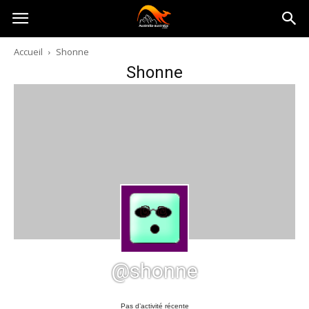
Australia-
Accueil
Shonne
Shonne
australie.com
@shonne
Pas d’activité récente