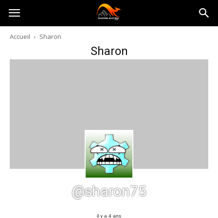
Australia-
Accueil
Sharon
Sharon
australie.com
@sharon75
il y a 4 ans