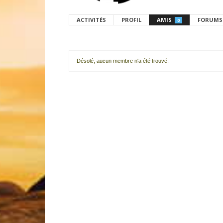
ACTIVITÉS
PROFIL
AMIS
FORUMS
0
Désolé, aucun membre n'a été trouvé.
Mes
amis