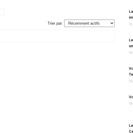
La
im
Trier par:
12
Le
un
10
Vo
Te
25
Vo
19
Le
Ce