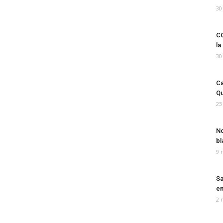
30
CO
la
30
Ca
Qu
23
No
bl
9 
Sa
em
2 