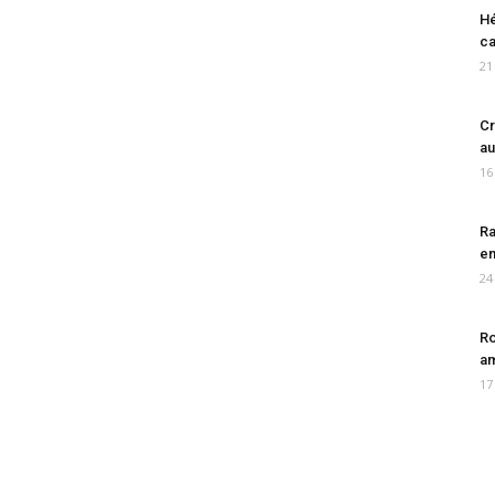
Hé
ca
21
Cr
au
16
Ra
en
24
Ro
am
17