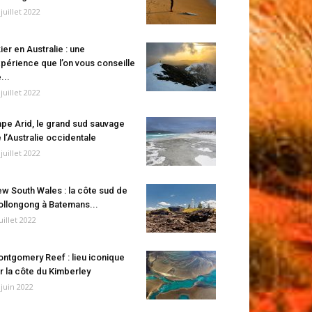
 juillet 2022
ier en Australie : une
périence que l’on vous conseille
...
 juillet 2022
pe Arid, le grand sud sauvage
 l’Australie occidentale
 juillet 2022
w South Wales : la côte sud de
llongong à Batemans...
juillet 2022
ntgomery Reef : lieu iconique
r la côte du Kimberley
 juin 2022