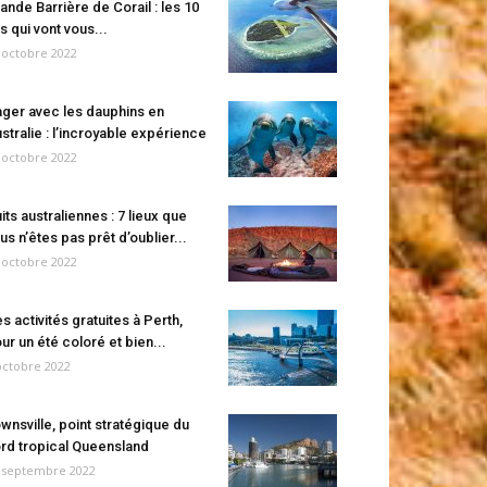
ande Barrière de Corail : les 10
es qui vont vous...
 octobre 2022
ger avec les dauphins en
stralie : l’incroyable expérience
 octobre 2022
its australiennes : 7 lieux que
us n’êtes pas prêt d’oublier...
 octobre 2022
s activités gratuites à Perth,
ur un été coloré et bien...
octobre 2022
wnsville, point stratégique du
rd tropical Queensland
 septembre 2022