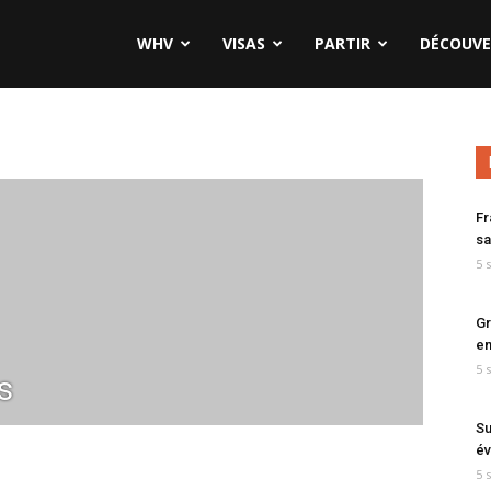
WHV
VISAS
PARTIR
DÉCOUVE
Fr
sa
5 
Gr
en
5 
s
Su
év
5 