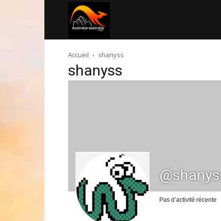
Australia-
Accueil
shanyss
australie.com
shanyss
@shanys
Pas d’activité récente