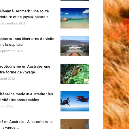
Albany à Denmark : une route
histoire et de joyaux naturels
 septembre 2022
nberra : nos itinéraires de visite
ns la capitale
septembre 2022
écotourisme en Australie, une
tre forme de voyage
 août 2022
rénaline made in Australie : les
tivités incontournables
août 2022
rf en Australie : A la recherche
 la vague...