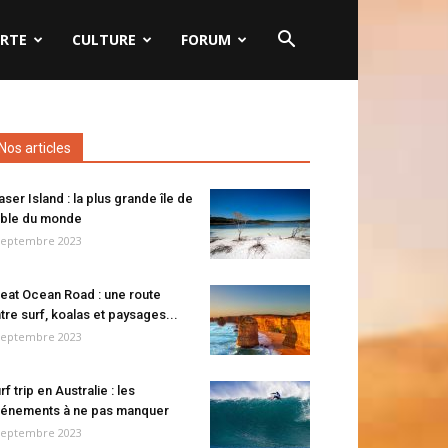
RTE
CULTURE
FORUM
Nos articles
aser Island : la plus grande île de
ble du monde
septembre 2023
eat Ocean Road : une route
tre surf, koalas et paysages...
septembre 2023
rf trip en Australie : les
énements à ne pas manquer
septembre 2023