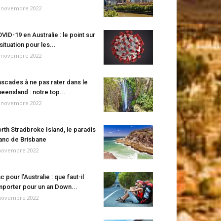
 novembre 2022
VID-19 en Australie : le point sur
 situation pour les...
 novembre 2022
scades à ne pas rater dans le
eensland : notre top...
 novembre 2022
rth Stradbroke Island, le paradis
anc de Brisbane
novembre 2022
c pour l’Australie : que faut-il
porter pour un an Down...
novembre 2022