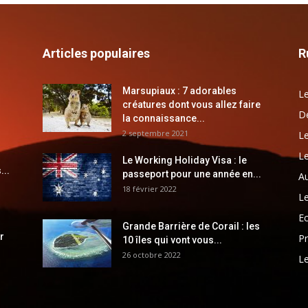
Articles populaires
R
Marsupiaux : 7 adorables
Le
créatures dont vous allez faire
Dé
la connaissance...
2 septembre 2021
Le
Le
Le Working Holiday Visa : le
...
passeport pour une année en...
Au
18 février 2022
Le
E
Grande Barrière de Corail : les
r
Pr
10 îles qui vont vous...
26 octobre 2022
Le