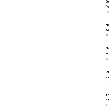
Gr
îl
26
Na
Au
19
Nu
vo
12
De
po
5 
To
no
21