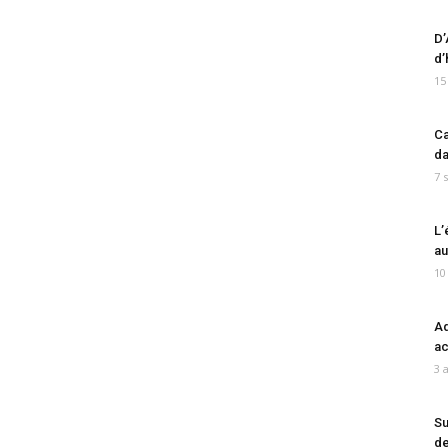
D’
d’
15
Ca
da
7 
L’
au
10
Ad
ac
3 
Su
de