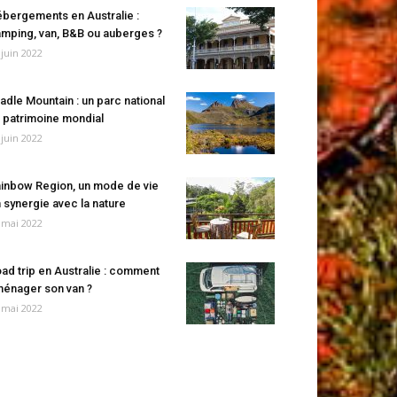
bergements en Australie :
mping, van, B&B ou auberges ?
 juin 2022
adle Mountain : un parc national
 patrimoine mondial
 juin 2022
inbow Region, un mode de vie
 synergie avec la nature
 mai 2022
ad trip en Australie : comment
énager son van ?
 mai 2022