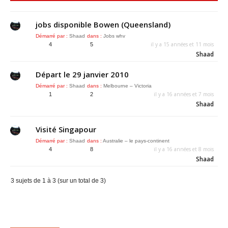
jobs disponible Bowen (Queensland)
Démarré par :
Shaad
dans :
Jobs whv
il y a 15 années et 11 mois
4
5
Shaad
Départ le 29 janvier 2010
Démarré par :
Shaad
dans :
Melbourne – Victoria
il y a 16 années et 7 mois
1
2
Shaad
Visité Singapour
Démarré par :
Shaad
dans :
Australie – le pays-continent
il y a 16 années et 8 mois
4
8
Shaad
3 sujets de 1 à 3 (sur un total de 3)