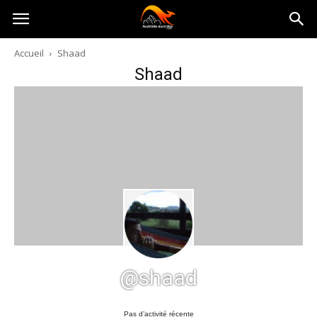
Australia-
Accueil
Shaad
Shaad
australie.com
@shaad
Pas d’activité récente