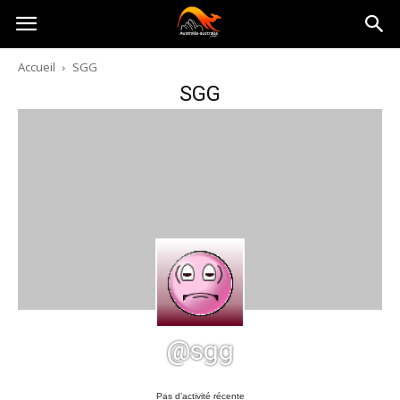
Australia-
Accueil
SGG
SGG
australie.com
@sgg
Pas d’activité récente