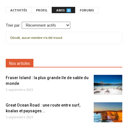
ACTIVITÉS
PROFIL
AMIS
FORUMS
0
Trier par:
Désolé, aucun membre n'a été trouvé.
Mes
amis
Nos articles
Fraser Island : la plus grande île de sable du
monde
5 septembre 2023
Great Ocean Road : une route entre surf,
koalas et paysages...
5 septembre 2023