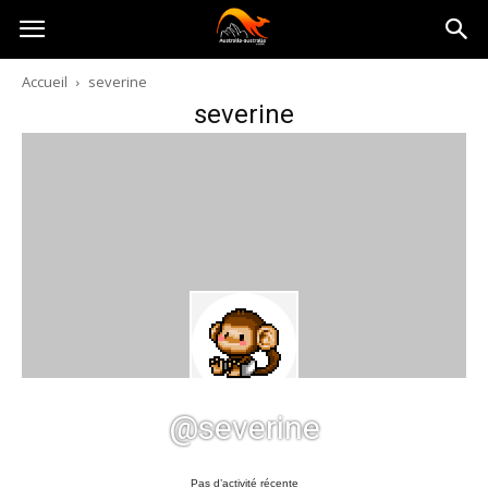
Australia-
Accueil
severine
severine
australie.com
@severine
Pas d’activité récente