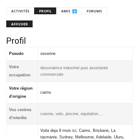
ACTIVITÉS
PROFIL
AMIS
FORUMS
0
AFFICHER
Profil
Pseudo
severine
Votre
dessinatrice industriel puis assistante
commerciale
occupation
Votre région
cairns
d'origine
Vos centres
cuisine, velo, piscine, equitation,…
d'interêts
Voila deja 9 mois ici, Cairns, Brisbane, La
tasmanie, Sydney, Melbourne, Adelaide, Uluru,