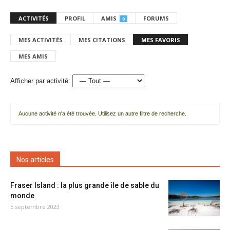
ACTIVITÉS
PROFIL
AMIS
FORUMS
0
MES ACTIVITÉS
MES CITATIONS
MES FAVORIS
MES AMIS
Afficher par activité:
Aucune activité n'a été trouvée. Utilisez un autre filtre de recherche.
Nos articles
Fraser Island : la plus grande île de sable du
monde
5 septembre 2023