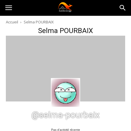
Australia-
Accueil
Selma POURBAIX
Selma POURBAIX
australie.com
@selma-pourbaix
Pas d’activité récente