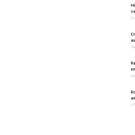
Hé
ca
21
Cr
au
16
Ra
en
24
Ro
am
17