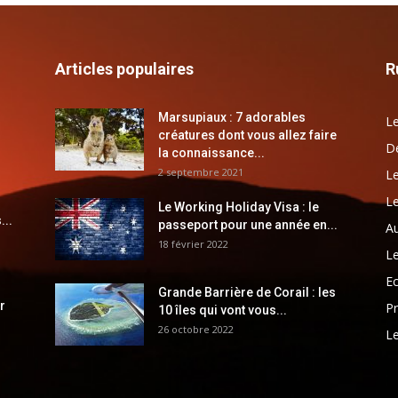
Articles populaires
R
Marsupiaux : 7 adorables
Le
créatures dont vous allez faire
Dé
la connaissance...
2 septembre 2021
Le
Le
Le Working Holiday Visa : le
...
passeport pour une année en...
Au
18 février 2022
Le
E
Grande Barrière de Corail : les
r
Pr
10 îles qui vont vous...
26 octobre 2022
Le