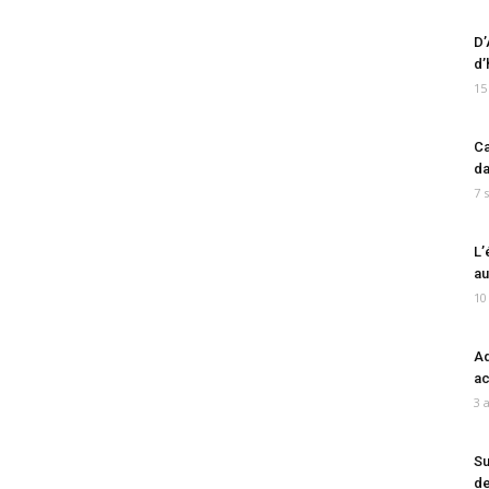
D’
d’
15
Ca
da
7 
L’
au
10
Ad
ac
3 
Su
de