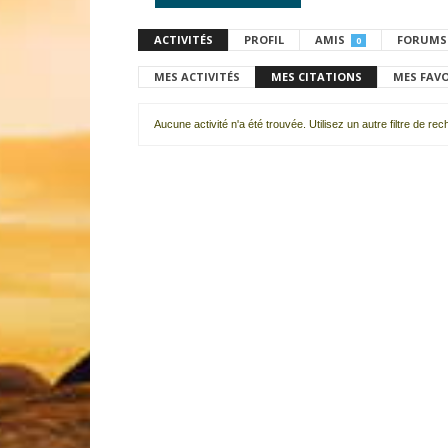
ACTIVITÉS
PROFIL
AMIS
FORUMS
0
MES ACTIVITÉS
MES CITATIONS
MES FAV
Aucune activité n'a été trouvée. Utilisez un autre filtre de re