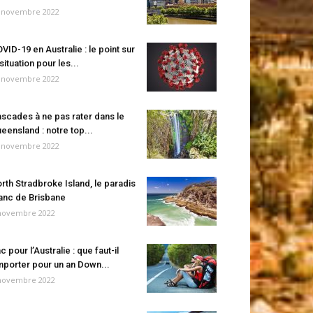
 novembre 2022
VID-19 en Australie : le point sur
 situation pour les...
 novembre 2022
scades à ne pas rater dans le
eensland : notre top...
 novembre 2022
rth Stradbroke Island, le paradis
anc de Brisbane
novembre 2022
c pour l’Australie : que faut-il
porter pour un an Down...
novembre 2022