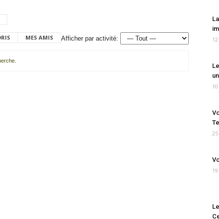
La
im
ORIS
MES AMIS
Afficher par activité:
12
cherche.
Le
un
10
Vo
Te
25
Vo
19
Le
Ce