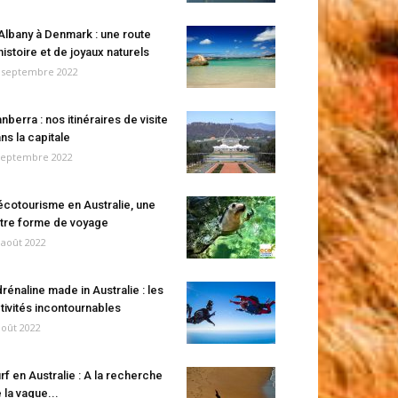
Albany à Denmark : une route
histoire et de joyaux naturels
 septembre 2022
nberra : nos itinéraires de visite
ns la capitale
septembre 2022
écotourisme en Australie, une
tre forme de voyage
 août 2022
rénaline made in Australie : les
tivités incontournables
août 2022
rf en Australie : A la recherche
 la vague...