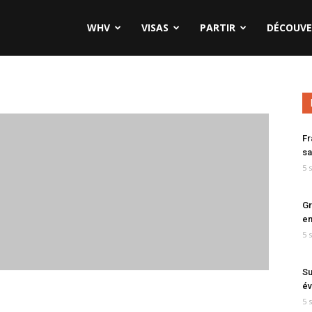
WHV
VISAS
PARTIR
DÉCOUVE
Fr
sa
5 
Gr
en
5 
Su
év
5 