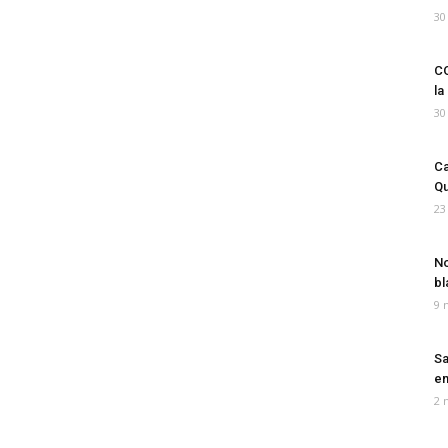
30
CO
la
30
Ca
Qu
23
No
bl
9 
Sa
em
2 