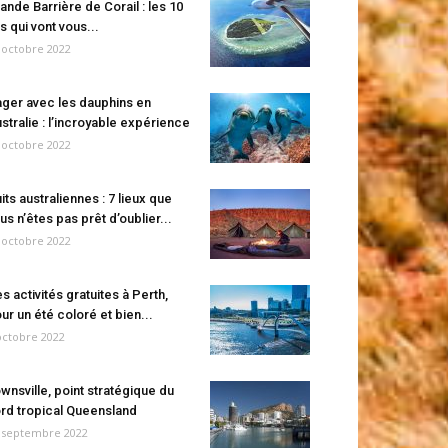
ande Barrière de Corail : les 10
es qui vont vous...
 octobre 2022
ger avec les dauphins en
stralie : l’incroyable expérience
 octobre 2022
its australiennes : 7 lieux que
us n’êtes pas prêt d’oublier...
 octobre 2022
s activités gratuites à Perth,
ur un été coloré et bien...
octobre 2022
wnsville, point stratégique du
rd tropical Queensland
 septembre 2022