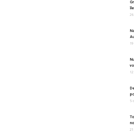
Gr
îl
26
Na
Au
19
Nu
vo
12
De
po
5 
To
no
21