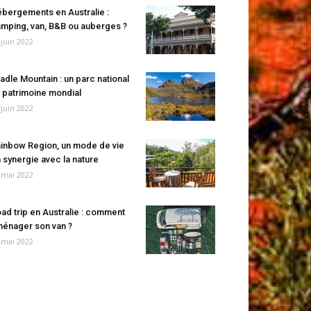
bergements en Australie :
mping, van, B&B ou auberges ?
 juin 2022
adle Mountain : un parc national
 patrimoine mondial
 juin 2022
inbow Region, un mode de vie
 synergie avec la nature
 mai 2022
ad trip en Australie : comment
énager son van ?
 mai 2022