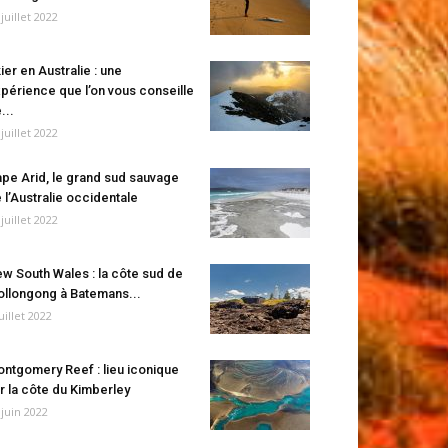
 juillet 2022
ier en Australie : une
périence que l’on vous conseille
...
 juillet 2022
pe Arid, le grand sud sauvage
 l’Australie occidentale
 juillet 2022
w South Wales : la côte sud de
llongong à Batemans...
juillet 2022
ntgomery Reef : lieu iconique
r la côte du Kimberley
 juin 2022