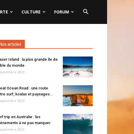
RTE
CULTURE
FORUM
Nos articles
aser Island : la plus grande île de
ble du monde
septembre 2023
eat Ocean Road : une route
tre surf, koalas et paysages...
septembre 2023
rf trip en Australie : les
énements à ne pas manquer
septembre 2023