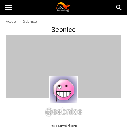
Australia-
Accueil
Sebnice
Sebnice
australie.com
@sebnice
Pas d’activité récente