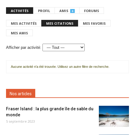
ACTIVITÉS
PROFIL
AMIS
FORUMS
0
MES ACTIVITÉS
MES CITATIONS
MES FAVORIS
MES AMIS
Afficher par activité:
Aucune activité n'a été trouvée. Utilisez un autre filtre de recherche.
Nos articles
Fraser Island : la plus grande île de sable du
monde
5 septembre 2023