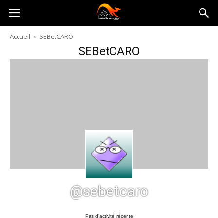
Australia-
Accueil
SEBetCARO
SEBetCARO
australie.com
@sebetcaro
Pas d’activité récente