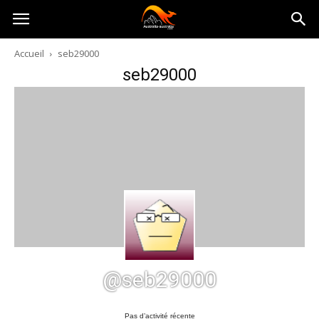
Australia-
Accueil
seb29000
seb29000
australie.com
@seb29000
Pas d’activité récente