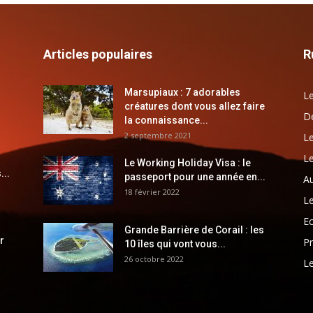
Articles populaires
R
Marsupiaux : 7 adorables
Le
créatures dont vous allez faire
Dé
la connaissance...
2 septembre 2021
Le
Le
Le Working Holiday Visa : le
...
passeport pour une année en...
Au
18 février 2022
Le
E
Grande Barrière de Corail : les
r
Pr
10 îles qui vont vous...
26 octobre 2022
Le