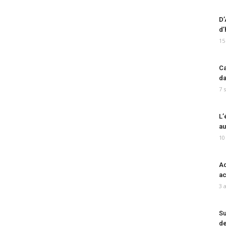
D’
d’
15
Ca
da
7 
L’
au
10
Ad
ac
3 
Su
de