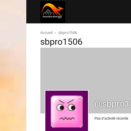
Australia-
Accueil
sbpro1506
australie.com
sbpro1506
@sbpro1
Pas d’activité récente