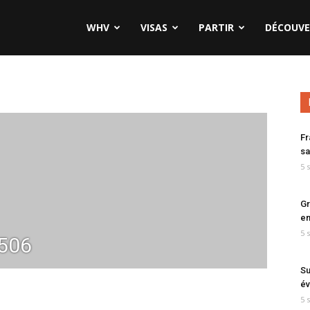
WHV
VISAS
PARTIR
DÉCOUVE
Fr
sa
5 
Gr
en
5 
506
Su
év
5 