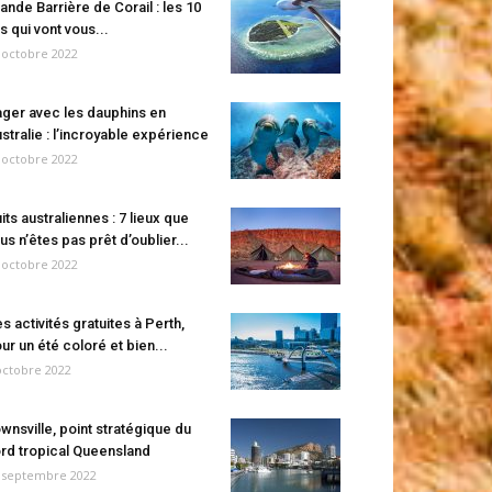
ande Barrière de Corail : les 10
es qui vont vous...
 octobre 2022
ger avec les dauphins en
stralie : l’incroyable expérience
 octobre 2022
its australiennes : 7 lieux que
us n’êtes pas prêt d’oublier...
 octobre 2022
s activités gratuites à Perth,
ur un été coloré et bien...
octobre 2022
wnsville, point stratégique du
rd tropical Queensland
 septembre 2022