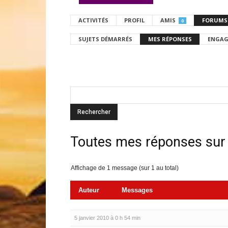
ACTIVITÉS
PROFIL
AMIS
FORUMS
0
SUJETS DÉMARRÉS
MES RÉPONSES
ENGAG
Toutes mes réponses sur
Affichage de 1 message (sur 1 au total)
Auteur
Messages
5 janvier 2010 à 0 h 54 min