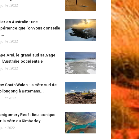
 juillet 2022
ier en Australie : une
périence que l’on vous conseille
...
 juillet 2022
pe Arid, le grand sud sauvage
 l’Australie occidentale
 juillet 2022
w South Wales : la côte sud de
llongong à Batemans...
juillet 2022
ntgomery Reef : lieu iconique
r la côte du Kimberley
 juin 2022