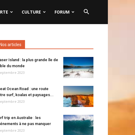
RTE
CULTURE
FORUM
Nos articles
aser Island : la plus grande île de
ble du monde
septembre 2023
eat Ocean Road : une route
tre surf, koalas et paysages...
septembre 2023
rf trip en Australie : les
énements à ne pas manquer
septembre 2023