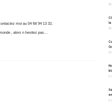
30
CO
la
contactez moi au 04 68 94 13 32.
30
u monde , alors n hesitez pas…
Ca
Qu
23
No
bl
9 
Sa
em
2 